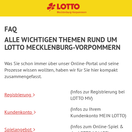
FAQ
TOT
Spie
Sp
Sp
Sp
Sp
Sofo
Ge
Ge
Ge
Qu
Gewi
NORMALSCHEIN
NORMALSCHEIN
BINGO!-LOS
SPIELSCHEIN
SPIELSCHEIN
ALLE WICHTIGEN THEMEN RUND UM
O
lanle
iel
iel
iel
iel
rtlot
wi
wi
wi
ot
nnza
LOTTO MECKLENBURG-VORPOMMERN
6aus
itun
anl
anl
anl
anl
terie
nn
nn
nn
en
hlen
SYSTEMSCHEIN
SYSTEMSCHEIN
45
g
eit
eit
eit
eit
n
za
za
za
Dauerschein
Typ
Einsatz
St
Quot
Aus
un
un
un
un
hle
hle
hle
Was Sie schon immer über unser Online-Portal und seine
Anzahl Lose
Quicktipp
Dauerschein
Dauerschein
Zusa
ati
en
wahl
g
g
g
g
n
n
n
Prozesse wissen wollten, haben wir für Sie hier kompakt
spielen
+1
zusammengefasst.
tzlot
sti
tipp
+2
+3
+4
+5
Jackpot-
Jackpot-
Stati
terie
Zu
Zu
Zu
Zu
Qu
Qu
Qu
ke
S
+2
Jäger
Jäger
stike
TOT
n
sat
sat
sat
sat
ot
ot
ot
n
(Infos zur Registrierung bei
p
Registrierung
Quicktipp
Quicktipp
LOTTO MV)
n
O
zlo
zlo
zlo
zlo
en
en
en
spielen
spielen
+3
i
S
T
+5
+5
+10
+10
+15
+15
+20
+20
Jack
13er
tte
tte
tte
tte
e
(Infos zu Ihrem
J
p
r
Kundenkonto
pot-
St
Erge
rie
rie
rie
rie
+4
Kundenkonto MEIN LOTTO)
l
a
i
e
Jäge
ati
bnis
n
n
n
pl
a
c
e
f
(Infos zum Online-Spiel &
+5
r
sti
tipp
us
Spielangebot
n