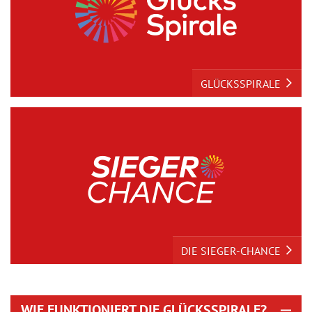
GLÜCKSSPIRALE
DIE SIEGER-CHANCE
WIE FUNKTIONIERT DIE GLÜCKSSPIRALE?