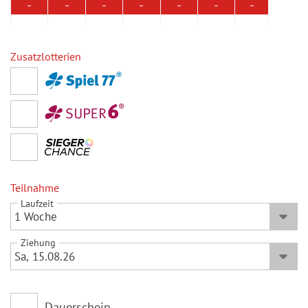
k
l
S
S
S
f
-
-
-
-
-
-
-
7
6
5
6
1
6
2
Jac
Pr
ke
5
l
p
S
7
p
p
i
e
+6
kp
oje
n
e
8
7
6
7
2
7
3
o
p
7
i
i
e
r
ot-
ktf
Ge
it
+7
t
i
e
e
g
b
Zusatzlotterien
9
8
7
8
3
8
4
Jä
ör
wi
S
u
s
e
l
l
e
i
ge
de
nn
U
0
9
8
9
4
9
5
+8
n
&
l
7
7
r
l
r
ru
za
P
g
G
a
7
7
-
a
0
9
0
5
0
6
ng
hle
+9
+10
E
e
n
C
n
G
Natu
n
0
6
7
R
S
S
w
l
h
z
e
r-
6
U
U
und
i
7
8
e
a
w
Um
P
P
G
n
it
n
i
welt
G
8
9
E
E
l
schu
Teilnahme
n
u
c
n
l
tz
R
R
ü
Laufzeit
9
0
e
n
e
n
ü
dan
6
6
c
k
g
z
c
0
BIN
F
S
k
a
k
Ziehung
GO!
e
G
p
s
h
s
h
e
i
-
l
S
l
w
e
T
e
p
e
i
l
i
Dauerschein