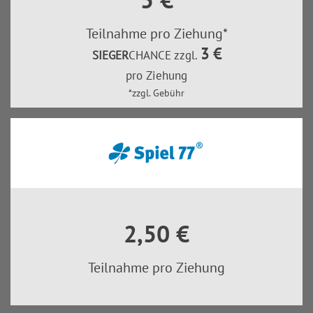
Teilnahme pro Ziehung*
3 €
SIEGER
CHANCE zzgl.
pro Ziehung
*zzgl. Gebühr
2,50 €
Teilnahme pro Ziehung