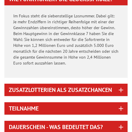
Im Fokus steht die siebenstellige Losnummer. Dabei gilt:
Je mehr Endziffern in richtiger Reihenfolge mit einer der
Gewinnzahlen übereinstimmen, desto höher der Gewinn.
Beim Hauptgewinn in der Gewinnklasse 7 haben Sie die
Wahl: Sie können sich entweder für die Sofortrente in
Höhe von 1,2 Millionen Euro und zusätzlich 5.000 Euro
monatlich für die nächsten 20 Jahre entscheiden oder sich
die gesamte Gewinnsumme in Höhe von 2,4 Millionen
Euro sofort auszahlen lassen.
ZUSATZLOTTERIEN ALS ZUSATZCHANCEN
TEILNAHME
DAUERSCHEIN - WAS BEDEUTET DAS?