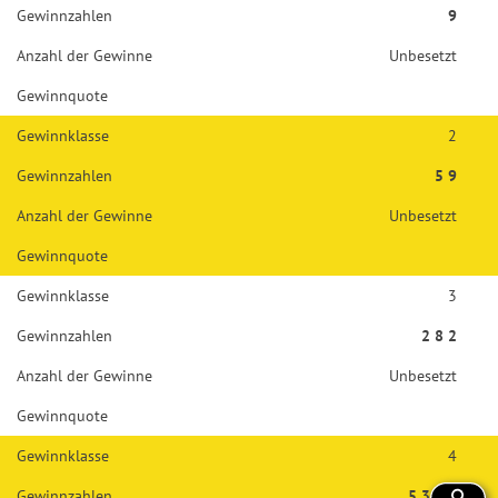
a
i
Gewinnzahlen
9
n
e
Anzahl der Gewinne
Unbesetzt
z
l
p
Gewinnquote
G
l
l
Gewinnklasse
2
a
ü
n
Gewinnzahlen
5
9
c
Anzahl der Gewinne
Unbesetzt
k
s
Gewinnquote
z
Gewinnklasse
3
a
h
Gewinnzahlen
2
8
2
l
Anzahl der Gewinne
Unbesetzt
e
n
Gewinnquote
G
Gewinnklasse
4
l
Gewinnzahlen
5
3
8
6