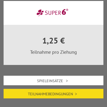
1,25 €
Teilnahme pro Ziehung
SPIELEINSÄTZE
>
TEILNAHMEBEDINGUNGEN
>