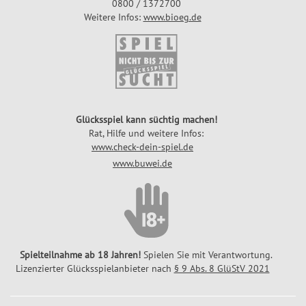
0800 / 1372700
a
i
Weitere Infos:
www.bioeg.de
n
e
z
l
p
G
l
l
a
ü
n
c
Glücksspiel kann süchtig machen!
Rat, Hilfe und weitere Infos:
k
www.check-dein-spiel.de
s
www.buwei.de
z
a
h
l
e
n
Spielteilnahme ab 18 Jahren!
Spielen Sie mit Verantwortung.
Lizenzierter Glücksspielanbieter nach
§ 9 Abs. 8 GlüStV 2021
G
l