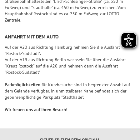
k
l
S
S
S
f
Straßenbahnhaltestellen "Erich-Schlesinger-Straße" (ca. 350 m
Jac
Pr
ke
5
l
Fußweg) und "Stadthalle" (ca. 450 m Fußweg) zu erreichen. Vom
p
S
7
p
p
i
e
+6
kp
oje
n
Hauptbahnhof Rostock sind es ca. 750 m Fußweg zur LOTTO-
e
o
p
7
i
i
e
r
ot-
ktf
Ge
Zentrale.
it
+7
t
i
e
e
g
b
Jä
ör
wi
S
u
s
e
l
l
e
i
ge
de
nn
U
ANFAHRT MIT DEM AUTO
+8
n
&
l
7
7
r
l
r
ru
za
P
g
G
a
7
7
-
a
Auf der A20 aus Richtung Hamburg nehmen Sie die Ausfahrt
ng
hle
+9
+10
E
"Rostock-Südstadt".
e
n
C
n
G
Natu
n
R
S
S
Auf der A19 aus Richtung Berlin wechseln Sie über die Ausfahrt
w
l
h
z
e
r-
"Kreuz Rostock" auf die A20 und nehmen dann die Ausfahrt
6
U
U
und
i
e
a
w
"Rostock-Südstadt"
Um
P
P
G
n
it
n
i
welt
G
E
E
l
schu
Parkmöglichkeiten
für Kurzbesuche sind in begrenzter Anzahl auf
n
u
c
n
l
tz
R
R
ü
dem Gelände verfügbar. In unmittelbarer Nähe befindet sich der
e
n
e
n
ü
dan
gebührenpflichtige Parkplatz "Stadthalle".
6
6
c
k
g
z
c
BIN
F
S
k
Wir freuen uns auf Ihren Besuch!
a
k
GO!
e
G
p
s
h
s
h
e
i
-
l
S
l
w
e
T
e
p
e
i
l
i
SICHER SPIELEN BEIM ORIGINAL