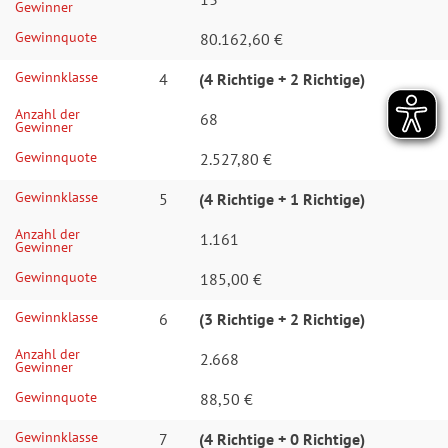
n
ir
Gewinner
n
n
7
p
&
a
Gewinnquote
80.162,60 €
d
n
7
p
Q
l
e
z
Gewinnklasse
4
(4 Richtige + 2 Richtige)
u
e
S
Z
a
o
U
Anzahl der
a
h
68
S
Gewinner
t
P
h
l
i
e
E
Gewinnquote
2.527,80 €
l
e
e
n
R
e
n
g
Gewinnklasse
5
(4 Richtige + 1 Richtige)
6
S
n
&
e
Anzahl der
p
1.161
Q
r-
Gewinner
T
i
u
C
Gewinnquote
185,00 €
r
e
o
h
e
l
t
Gewinnklasse
6
(3 Richtige + 2 Richtige)
a
ff
p
e
n
Anzahl der
e
2.668
l
n
Gewinner
c
r
a
e
Gewinnquote
88,50 €
b
S
n
il
p
Gewinnklasse
7
(4 Richtige + 0 Richtige)