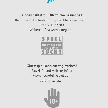
Bundesinstitut für Öffentliche Gesundheit
Kostenlose Telefonberatung zur Glücksspielsucht:
0800 / 1372700
Weitere Infos:
www.bioeg.de
Glücksspiel kann süchtig machen!
Rat, Hilfe und weitere Infos:
www.check-dein-spiel.de
www.buwei.de