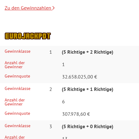
k
l
S
S
S
f
Jac
Pr
ke
5
l
Zu den Gewinnzahlen
p
S
7
p
p
i
e
+6
kp
oje
n
e
o
p
7
i
i
e
r
ot-
ktf
Ge
it
+7
t
i
e
e
g
b
Jä
ör
wi
S
u
s
e
l
l
e
i
ge
de
nn
U
+8
n
&
l
7
7
r
l
r
ru
za
P
g
G
a
7
7
-
a
ng
hle
+9
+10
E
Gewinnklasse
1
(5 Richtige + 2 Richtige)
e
n
C
n
G
Natu
n
R
S
S
w
l
h
z
e
Anzahl der
r-
1
6
U
U
Gewinner
und
i
e
a
w
Um
P
P
G
Gewinnquote
32.658.025,00 €
n
it
n
i
welt
G
E
E
l
schu
n
u
c
n
l
Gewinnklasse
2
(5 Richtige + 1 Richtige)
tz
R
R
ü
e
n
e
n
ü
dan
6
6
c
k
Anzahl der
g
6
z
c
Gewinner
BIN
F
S
k
a
k
GO!
e
G
p
s
Gewinnquote
307.978,60 €
h
s
h
e
i
-
l
S
Gewinnklasse
3
(5 Richtige + 0 Richtige)
l
w
e
T
e
p
e
i
l
i
Anzahl der
13