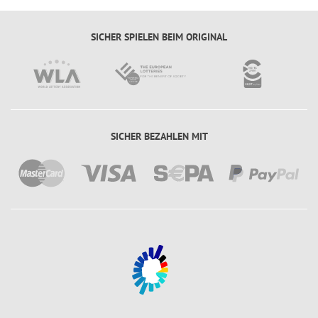
ü
c
SICHER SPIELEN BEIM ORIGINAL
k
s
-
T
i
p
SICHER BEZAHLEN MIT
p