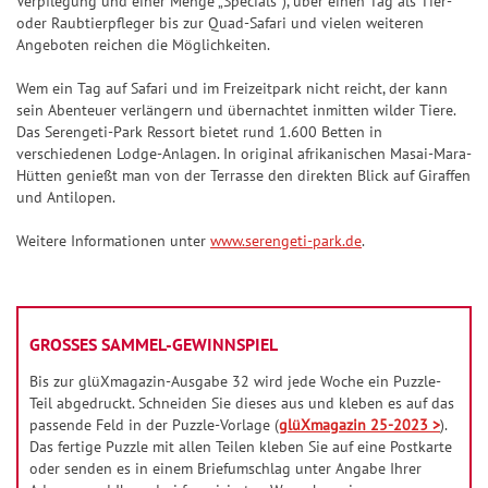
Verpflegung und einer Menge „Specials“), über einen Tag als Tier-
a
i
oder Raubtierpfleger bis zur Quad-Safari und vielen weiteren
n
e
Angeboten reichen die Möglichkeiten.
z
l
Wem ein Tag auf Safari und im Freizeitpark nicht reicht, der kann
p
G
sein Abenteuer verlängern und übernachtet inmitten wilder Tiere.
l
l
Das Serengeti-Park Ressort bietet rund 1.600 Betten in
a
verschiedenen Lodge-Anlagen. In original afrikanischen Masai-Mara-
ü
n
Hütten genießt man von der Terrasse den direkten Blick auf Giraffen
c
und Antilopen.
k
s
Weitere Informationen unter
www.serengeti-park.de
.
z
a
h
GROSSES SAMMEL-GEWINNSPIEL
l
e
Bis zur glüXmagazin-Ausgabe 32 wird jede Woche ein Puzzle-
n
Teil abgedruckt. Schneiden Sie dieses aus und kleben es auf das
passende Feld in der Puzzle-Vorlage (
glüXmagazin 25-2023 >
).
G
Das fertige Puzzle mit allen Teilen kleben Sie auf eine Postkarte
oder senden es in einem Briefumschlag unter Angabe Ihrer
l