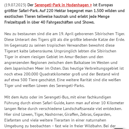
k
l
S
S
S
f
Jac
Pr
ke
5
(19.07.2023)
Der
Serengeti-Park in Hodenhagen >
ist Europas
l
p
S
7
p
p
i
e
+6
kp
oje
n
größter Safari-Park. Auf 220 Hektar begegnet man 1.500 wilden und
e
o
p
7
i
i
e
r
exotischen Tieren teilweise hautnah und erlebt jede Menge
ot-
ktf
Ge
it
+7
t
i
e
e
g
b
Freizeitspaß in über 40 Fahrgeschäften und Shows.
Jä
ör
wi
S
u
s
e
l
l
e
i
ge
de
nn
U
Neu zu bestaunen sind die am 19. April geborenen Sibirischen Tiger.
+8
n
&
l
7
7
r
l
r
ru
za
Diese Unterart des Tigers gilt als die größte lebende Katze der Erde.
P
g
G
a
7
7
-
a
Im Gegensatz zu seinen tropischen Verwandten bewohnt diese
ng
hle
+9
+10
E
e
n
C
n
G
Tigerart kalte Lebensräume. Ursprünglich lebten die Sibirischen
Natu
n
R
S
S
Tiger in einem riesigen Gebiet im Amur-Becken und den
w
l
h
z
e
r-
6
U
U
angrenzenden Regionen zwischen dem Baikalsee im Westen und
und
i
e
a
w
Um
dem Japanischen Meer im Osten. Das heutige Verbreitungsgebiet ist
P
P
G
n
it
n
i
welt
G
noch etwa 200.000 Quadratkilometer groß und der Bestand wird
E
E
l
schu
n
u
c
n
auf etwa 500 Tiere geschätzt. Eine weitere Rarität sind die weißen
l
tz
R
R
ü
Tiger und weißen Löwen des Serengeti-Parks.
e
n
e
n
ü
dan
6
6
c
k
g
z
c
Mit dem Auto oder im Serengeti-Bus, mit einer fachkundigen
BIN
F
S
k
a
k
GO!
Führung durch einen Safari-Guide, kann man auf einer 10 Kilometer
e
G
p
s
h
langen Reise durch verschiedene Landschaftsareale viel entdecken.
s
h
e
i
-
Hier sind Löwen, Tiger, Nashörner, Giraffen, Zebras, Geparden,
l
S
l
w
e
T
Elefanten und viele weitere Tierarten in einer naturnahen
e
p
Umgebung zu beobachten – fast wie in freier Wildbahn. Bei der
e
i
l
i