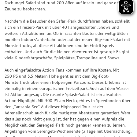
n
ir
Dschungel-Safari sind rund 200 Affen auf Inseln und ganz ohne
n
n
7
p
&
Zäune zu beobachten.
a
d
n
7
p
Q
l
e
z
Nachdem die Besucher den Safari-Park durchfahren haben, schließt
u
e
S
sich ein Freizeit-Park mit über 40 Fahrgeschäften, Shows und
Z
a
o
U
weiteren Attraktionen an. Ob in rasanten Booten, der weltgrößten
a
h
S
t
mobilen Indoor-Achterbahn oder auf der neuen Big-Foot-Safari mit
P
h
l
i
Monstertrucks, all diese Attraktionen sind im Eintrittspreis
e
E
l
e
e
enthalten. Und auch für die kleinen Abenteurer ist gesorgt: Es gibt
n
R
viele Kinderfahrgeschäfte, Spielplätze, Trampoline und Shows.
e
n
g
6
S
n
&
e
Auch eingefleischte Action-Fans kommen auf ihre Kosten. Mit
p
Q
r-
250 PS und 3,5 Metern Höhe geht es mit dem Big-Foot-
T
i
u
C
Monstertruck über einen holperigen Parcours. Dieses Erlebnis ist
r
e
einmalig in einem europäischen Freizeitpark. Auch auf dem Wasser
o
h
e
ist Aktion angesagt. Die rasante Splash-Safari ist ein absolutes
l
t
a
ff
Action-Highlight. Mit 300 PS am Heck geht es in Speedbooten über
p
e
n
den „Tansania-See“. Auf dieser Highspeed-Tour ist der
e
l
n
c
Adrenalinschub auch für die mutigsten Abenteurer garantiert. Wem
r
a
das alles noch nicht genug ist, der hat gegen einen Aufpreis die
e
b
S
Möglichkeit, den Serengeti-Park noch genauer kennen zu lernen.
n
il
Angefangen vom Serengeti-Wochenende (3 Tage mit Übernachtung,
p