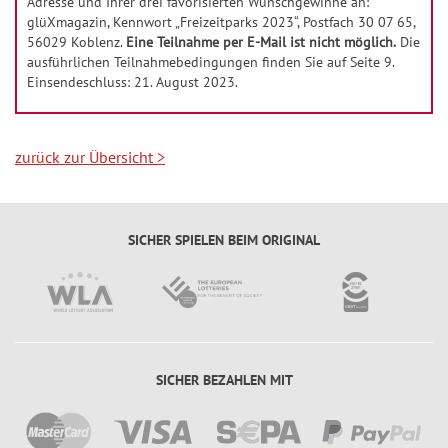
Adresse und Ihrer drei favorisierten Wunschgewinne an:
ü
glüXmagazin, Kennwort „Freizeitparks 2023“, Postfach 30 07 65,
c
56029 Koblenz.
Eine Teilnahme per E-Mail ist nicht möglich.
Die
k
ausführlichen Teilnahmebedingungen finden Sie auf Seite 9.
Einsendeschluss: 21. August 2023.
s
-
T
zurück zur Übersicht
>
i
p
p
SICHER SPIELEN BEIM ORIGINAL
SICHER BEZAHLEN MIT