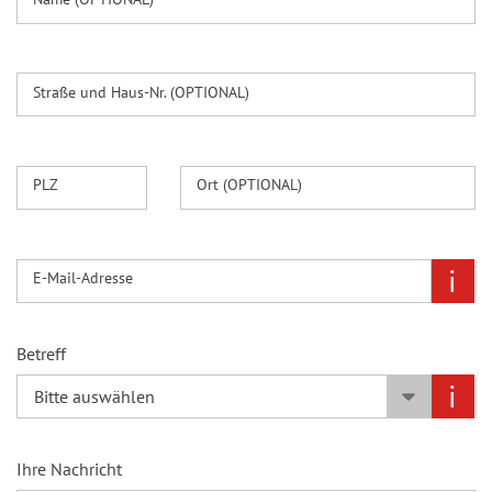
a
i
n
e
z
l
p
Straße und Haus-Nr. (OPTIONAL)
G
l
l
a
ü
n
PLZ
Ort (OPTIONAL)
c
k
s
z
i
E-Mail-Adresse
a
h
l
Betreff
e
i
n
G
Ihre Nachricht
l