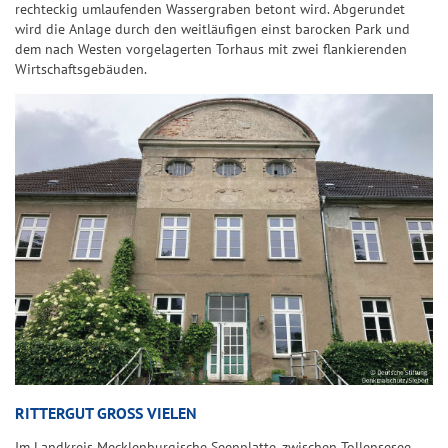
a
i
rechteckig umlaufenden Wassergraben betont wird. Abgerundet
wird die Anlage durch den weitläufigen einst barocken Park und
n
e
dem nach Westen vorgelagerten Torhaus mit zwei flankierenden
z
l
Wirtschaftsgebäuden.
p
G
l
l
a
ü
n
c
k
s
z
a
h
l
e
n
G
RITTERGUT GROSS VIELEN
l
Im Landkreis Mecklenburgische Seenplatte, zwischen Tollensesee