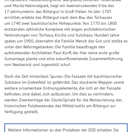
ü
und Müritz-Nationalpark, liegt ein beeindruckendes Erbe des
c
17. Jahrhunderts: das Rittergut in Groß Vielen. Im Jahr 1703
errichtet, erlebte das Rittergut nach dem Bau des Torhauses
k
um 1740 zwei bauhistorische Höhepunkte. Von 1770 bis 1800
s
entstanden zahlreiche Komplexe mit engen architektonischen
-
Verbindungen von Torhaus, Kirche und Gutshaus. Hundert Jahre
T
später, um 1900, übernahm die Familie Wenck das Gut und stellte es
unter den Reformgedanken. Die Familie beauftragte den
i
aufstrebenden Architekten Paul Korff, der hier seine erste große
p
Gutsanlage plante und eine zukunftsweisende Zusammenführung
p
von Neobarock und Jugendstil schuf.
Doch die Zeit hinterlässt Spuren: Die Fassade mit bauhistorischer
Substanz im Giebelfeld ist gefährdet. Das stuckierte Wappen sowie
weitere ornamentale Ordnungselemente, die sich an der Fassade
befinden, sind dabei, sich aufzulösen. Um dies zu verhindern,
werden Zweckerträge der GlücksSpirale für die Restaurierung des
historischen Putzbestandes des Mittelrisalits am Rittergut zur
Verfügung gestellt.
Weitere Informationen zu den Projekten der DSD erhalten Sie