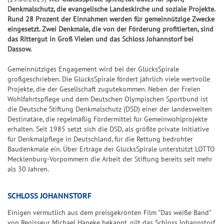
k
l
S
S
S
f
Jac
Pr
ke
5
Denkmalschutz, die evangelische Landeskirche und soziale Projekte.
l
p
S
7
p
p
i
e
+6
kp
oje
n
Rund 28 Prozent der Einnahmen werden für gemeinnützige Zwecke
e
o
p
7
i
i
e
r
eingesetzt. Zwei Denkmale, die von der Förderung profitierten, sind
ot-
ktf
Ge
it
+7
t
i
e
e
g
b
das Rittergut in Groß Vielen und das Schloss Johannstorf bei
Jä
ör
wi
S
u
Dassow.
s
e
l
l
e
i
ge
de
nn
U
+8
n
&
l
7
7
r
l
r
ru
za
Gemeinnütziges Engagement wird bei der GlücksSpirale
P
g
G
a
7
7
-
a
großgeschrieben. Die GlücksSpirale fördert jährlich viele wertvolle
ng
hle
+9
+10
E
e
n
C
n
G
Projekte, die der Gesellschaft zugutekommen. Neben der Freien
Natu
n
R
S
S
Wohlfahrtspflege und dem Deutschen Olympischen Sportbund ist
w
l
h
z
e
r-
6
U
U
die Deutsche Stiftung Denkmalschutz (DSD) einer der landesweiten
und
i
e
a
w
Um
Destinatäre, die regelmäßig Fördermittel für Gemeinwohlprojekte
P
P
G
n
it
n
i
welt
G
erhalten. Seit 1985 setzt sich die DSD, als größte private Initiative
E
E
l
schu
n
u
c
n
l
für Denkmalpflege in Deutschland, für die Rettung bedrohter
tz
R
R
ü
Baudenkmale ein. Über Erträge der GlücksSpirale unterstützt LOTTO
e
n
e
n
ü
dan
6
6
c
Mecklenburg-Vorpommern die Arbeit der Stiftung bereits seit mehr
k
g
z
c
BIN
F
als 30 Jahren.
S
k
a
k
GO!
e
G
p
s
h
s
h
e
i
-
SCHLOSS JOHANNSTORF
l
S
l
w
e
T
Einigen vermutlich aus dem preisgekrönten Film "Das weiße Band"
e
p
e
i
l
i
von Regisseur Michael Haneke bekannt, gilt das Schloss Johannstorf