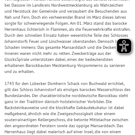
n
ir
n
n
7
p
bei Dassow im Landkreis Nordwestmecklenburg als Wahrzeichen
&
a
und Herzstück der Gemeinde und verzaubert die Besuchenden aus
d
n
7
p
Q
l
Nah und Fern. Doch ein verheerender Brand im März dieses Jahres
e
z
sorgte für schwerwiegende Folgen. Am 01. März stand das barocke
u
e
S
Z
a
Herrenhaus lichterloh in Flammen, als die Feuerwehrkräfte eintrafen.
o
U
a
h
Durch den schnellen Einsatz haben wesentliche Teile des Schlosses
S
t
P
Johannstorfs Feuer und Löschwasser überstanden. Dennoch ist der
h
l
i
e
E
Schaden immens: Das gesamte Mansarddach und die Decken im
l
e
e
Inneren waren nicht mehr zu retten. Zweckerträge aus der
n
R
e
n
g
GlücksSpirale unterstützen dabei, eines der bedeutendsten
6
S
n
&
erhaltenen Barockbauten Mecklenburg-Vorpommerns zu sanieren
e
p
und zu erhalten.
Q
r-
T
i
u
C
1743 für den Lübecker Domherrn Schack von Buchwald errichtet,
r
e
o
h
gilt das Schloss Johannstorf als einziges barockes Wasserschloss des
e
l
t
Bundeslandes. Der charakteristische norddeutsche Barockbau steht
a
ff
p
ganz in der Tradition dänisch-holsteinischer Vorbilder. Die
e
n
e
Backsteinbauweise und die blockhafte Gebäudekubatur ist dabei
l
n
c
maßgebend, ähnlich wie die Zweigeschossigkeit über einem
r
a
e
souterrainartigen Kellergeschoss, die betonte Mittelachse zwischen
b
S
n
den angeordneten Fenstern sowie das üppige Mansarddach. Das
il
p
Herrenhaus liegt dabei malerisch auf einer Insel, die von einem