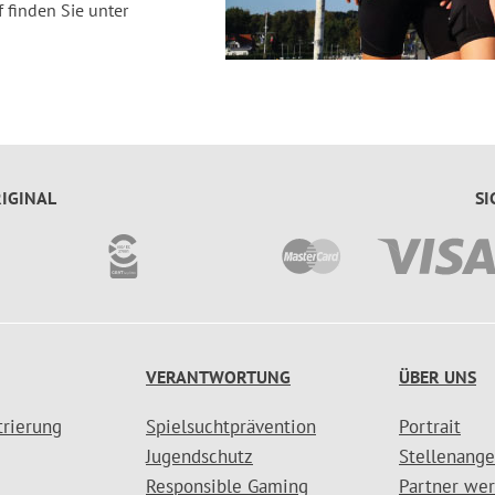
JETZT RE
 finden Sie unter
RIGINAL
SI
VERANTWORTUNG
ÜBER UNS
trierung
Spielsuchtprävention
Portrait
Jugendschutz
Stellenang
Responsible Gaming
Partner we