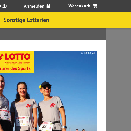
n
Warenkorb
Anmelden
chfolgenden Felder aus,
Sonstige Lotterien
eangebot nutzen können.
10
50
540.000
EUR
MIO
MIO
EUR
EUR
Diesen Sonntag im Jackpot
JETZT SPIELEN
Diesen Dienstag im Jackpot
Diesen Samstag im Jackpot
ELDEN
JETZT SPIELEN
JETZT SPIELEN
JETZT SPIELEN
JETZT SPIELEN
Gewinnklasse 1, Chance rd. 1:1,3 Mio, ab 18 Jahren
Passwort vergessen?
Gewinnklasse 1, Chance rd. 1:140 Mio., ab 18 Jahren
Gewinnklasse 1, Chance rd. 1:140 Mio., ab 18 Jahren
 hier registrieren!