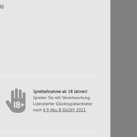
ng
Spielteilnahme ab 18 Jahren!
Spielen Sie mit Verantwortung.
Lizenzierter Glücksspielanbieter
nach
§ 9 Abs. 8 GlüStV 2021