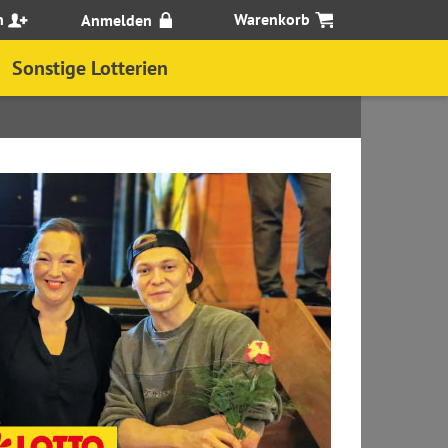
n
Warenkorb
Anmelden
chfolgenden Felder aus,
Sonstige Lotterien
eangebot nutzen können.
10
50
540.000
EUR
MIO
MIO
EUR
EUR
Diesen Sonntag im Jackpot
JETZT SPIELEN
Diesen Dienstag im Jackpot
Diesen Samstag im Jackpot
ELDEN
JETZT SPIELEN
JETZT SPIELEN
JETZT SPIELEN
JETZT SPIELEN
Gewinnklasse 1, Chance rd. 1:1,3 Mio, ab 18 Jahren
Passwort vergessen?
Gewinnklasse 1, Chance rd. 1:140 Mio., ab 18 Jahren
Gewinnklasse 1, Chance rd. 1:140 Mio., ab 18 Jahren
 hier registrieren!