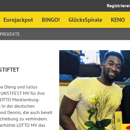
Registriere
Bitte füllen Sie die na
Eurojackpot
BINGO!
GlücksSpirale
KENO
damit Sie unser Spiel
PROJEKTE
E-Mail-Adresse
lanleitung
lanleitung
lanleitung
lanleitung
lanleitung
 6aus45 Auswahltipp
Gewinnzahlen
Gewinnzahlen
Gewinnzahlen
Gewinnzahlen
Quoten
Sofortlotterien
pielanleitung
tzlotterien
tzlotterien
tzlotterien
tzlotterien
tzlotterie plus5
 13er Ergebnistipp
Quoten
Quoten
Quoten
Quoten
Statistiken
Passwort
ewinnzahlen & Quoten
TIFTET
piel 77
piel 77
piel 77
ieger-Chance
pielanleitung
Trefferbilanz
pielplan
pot-Jäger
pot-Jäger
ektförderung
nnzahlen
Statistiken
Statistiken
 und Umweltschutz dank BIN
GO!
UPER 6
UPER 6
UPER 6
piel 77
ewinnzahlen & Quoten
Glücks-Tipp
Jackpots & Gewinne
ANM
ba Dieng und Julius
lücksSpirale
UPER 6
pielplan
KUNSTFEST MV für ihre
Fehlende Zahlen
n LOTTO Mecklenburg-
ieger-Chance
. In der deutschen
Trefferbilanz
nd Dennis, die auch bereit
Glückszahlen
Neu hier?
Dann
schiebung zu verhindern.
 erhöhte LOTTO MV das
Glücks-Tipp