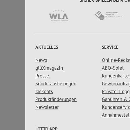
SICHER SPIELEN BEIM O
AKTUELLES
SERVICE
News
Online-Regis
glüXmagazin
ABO-Spiel
Presse
Kundenkarte
Sonderauslosungen
Gewinnanfra
Jackpots
Private Tipp
Produktänderungen
Gebühren & 
Newsletter
Kundenservi
Annahmestel
LOTTO APP