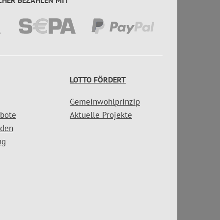
CHER BEZAHLEN MIT
LOTTO FÖRDERT
Gemeinwohlprinzip
ebote
Aktuelle Projekte
rden
ng