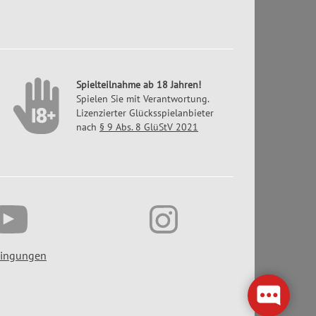
Spielteilnahme ab 18 Jahren!
Spielen Sie mit Verantwortung.
Lizenzierter Glücksspielanbieter
nach
§ 9 Abs. 8 GlüStV 2021
dingungen