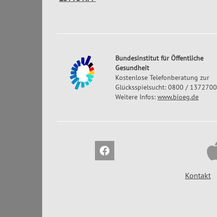
Bundesinstitut für Öffentliche
Gesundheit
Kostenlose Telefonberatung zur
Glücksspielsucht: 0800 / 1372700
Weitere Infos:
www.bioeg.de
Kontakt