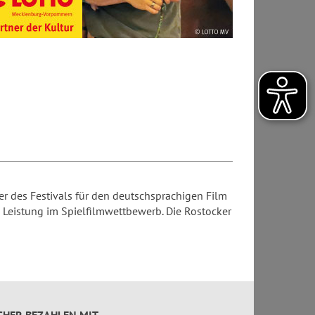
GISTRIEREN
r des Festivals für den deutschsprachigen Film
 Leistung im Spielfilmwettbewerb. Die Rostocker