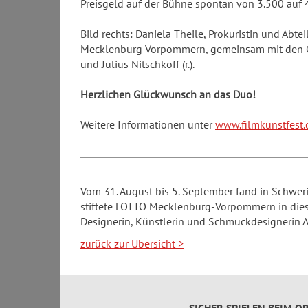
Preisgeld auf der Bühne spontan von 3.500 auf 
Annahmestellensuche
Compliance
Bild rechts: Daniela Theile, Prokuristin und Abte
Anfahrt
Mecklenburg Vorpommern, gemeinsam mit den Ge
und Julius Nitschkoff (r.).
Herzlichen Glückwunsch an das Duo!
Weitere Informationen unter
www.filmkunstfest.
Vom 31. August bis 5. September fand in Schwer
stiftete LOTTO Mecklenburg-Vorpommern in diese
Designerin, Künstlerin und Schmuckdesignerin An
zurück zur Übersicht
>