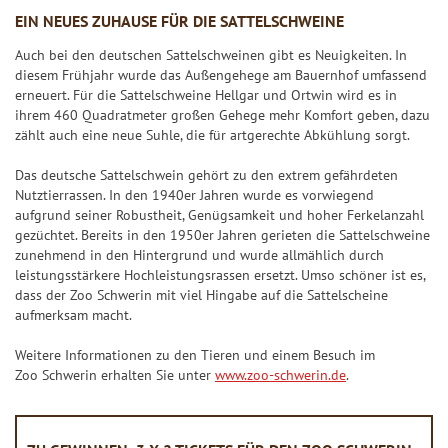
a
i
EIN NEUES ZUHAUSE FÜR DIE SATTELSCHWEINE
n
e
Auch bei den deutschen Sattelschweinen gibt es Neuigkeiten. In
z
l
diesem Frühjahr wurde das Außengehege am Bauernhof umfassend
p
G
erneuert. Für die Sattelschweine Hellgar und Ortwin wird es in
l
ihrem 460 Quadratmeter großen Gehege mehr Komfort geben, dazu
l
a
zählt auch eine neue Suhle, die für artgerechte Abkühlung sorgt.
ü
n
c
Das deutsche Sattelschwein gehört zu den extrem gefährdeten
k
Nutztierrassen. In den 1940er Jahren wurde es vorwiegend
aufgrund seiner Robustheit, Genügsamkeit und hoher Ferkelanzahl
s
gezüchtet. Bereits in den 1950er Jahren gerieten die Sattelschweine
z
zunehmend in den Hintergrund und wurde allmählich durch
a
leistungsstärkere Hochleistungsrassen ersetzt. Umso schöner ist es,
h
dass der Zoo Schwerin mit viel Hingabe auf die Sattelscheine
aufmerksam macht.
l
e
Weitere Informationen zu den Tieren und einem Besuch im
n
Zoo Schwerin erhalten Sie unter
www.zoo-schwerin.de
.
G
l