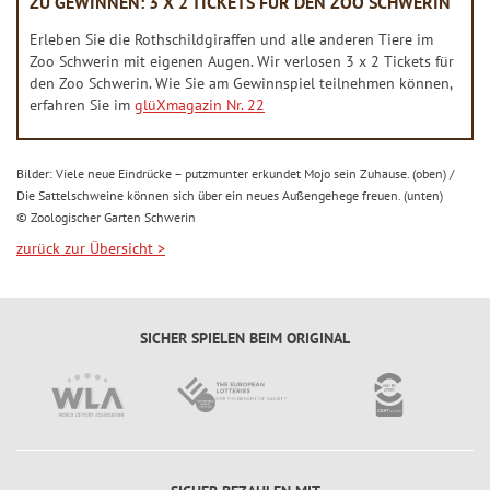
ZU GEWINNEN: 3 X 2 TICKETS FÜR DEN ZOO SCHWERIN
ü
c
Erleben Sie die Rothschildgiraffen und alle anderen Tiere im
Zoo Schwerin mit eigenen Augen. Wir verlosen 3 x 2 Tickets für
k
den Zoo Schwerin. Wie Sie am Gewinnspiel teilnehmen können,
s
erfahren Sie im
glüXmagazin Nr. 22
-
T
Bilder: Viele neue Eindrücke – putzmunter erkundet Mojo sein Zuhause. (oben) /
i
Die Sattelschweine können sich über ein neues Außengehege freuen. (unten)
p
© Zoologischer Garten Schwerin
p
zurück zur Übersicht
>
SICHER SPIELEN BEIM ORIGINAL