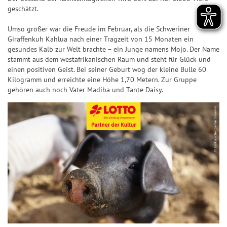
n
ir
n
n
7
p
geschätzt.
&
a
d
n
7
p
Q
l
Umso größer war die Freude im Februar, als die Schweriner
e
z
Giraffenkuh Kahlua nach einer Tragzeit von 15 Monaten ein
u
e
S
Z
a
gesundes Kalb zur Welt brachte – ein Junge namens Mojo. Der Name
o
U
a
h
stammt aus dem westafrikanischen Raum und steht für Glück und
S
t
P
einen positiven Geist. Bei seiner Geburt wog der kleine Bulle 60
h
l
i
e
E
Kilogramm und erreichte eine Höhe 1,70 Metern. Zur Gruppe
l
e
e
gehören auch noch Vater Madiba und Tante Daisy.
n
R
e
n
g
6
S
n
&
e
p
Q
r-
T
i
u
C
r
e
o
h
e
l
t
a
ff
p
e
n
e
l
n
c
r
a
e
b
S
n
il
p