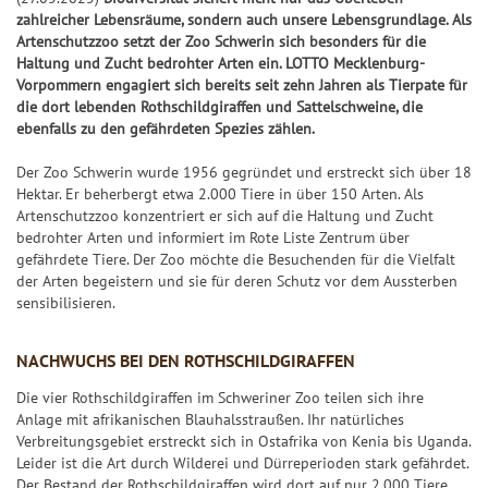
k
l
S
S
S
f
Jac
Pr
ke
5
zahlreicher Lebensräume, sondern auch unsere Lebensgrundlage. Als
l
p
S
7
p
p
i
e
+6
kp
oje
n
Artenschutzzoo setzt der Zoo Schwerin sich besonders für die
e
o
p
7
i
i
e
r
Haltung und Zucht bedrohter Arten ein. LOTTO Mecklenburg-
ot-
ktf
Ge
it
+7
t
i
e
e
g
b
Vorpommern engagiert sich bereits seit zehn Jahren als Tierpate für
Jä
ör
wi
S
u
die dort lebenden Rothschildgiraffen und Sattelschweine, die
s
e
l
l
e
i
ge
de
nn
U
ebenfalls zu den gefährdeten Spezies zählen.
+8
n
&
l
7
7
r
l
r
ru
za
P
g
G
a
7
7
-
a
Der Zoo Schwerin wurde 1956 gegründet und erstreckt sich über 18
ng
hle
+9
+10
E
e
n
C
n
G
Hektar. Er beherbergt etwa 2.000 Tiere in über 150 Arten. Als
Natu
n
R
S
S
Artenschutzzoo konzentriert er sich auf die Haltung und Zucht
w
l
h
z
e
r-
6
U
U
bedrohter Arten und informiert im Rote Liste Zentrum über
und
i
e
a
w
Um
gefährdete Tiere. Der Zoo möchte die Besuchenden für die Vielfalt
P
P
G
n
it
n
i
welt
G
der Arten begeistern und sie für deren Schutz vor dem Aussterben
E
E
l
schu
n
u
c
n
l
sensibilisieren.
tz
R
R
ü
e
n
e
n
ü
dan
6
6
c
k
g
z
c
NACHWUCHS BEI DEN ROTHSCHILDGIRAFFEN
BIN
F
S
k
a
k
GO!
e
G
p
s
Die vier Rothschildgiraffen im Schweriner Zoo teilen sich ihre
h
s
Anlage mit afrikanischen Blauhalsstraußen. Ihr natürliches
h
e
i
-
l
S
Verbreitungsgebiet erstreckt sich in Ostafrika von Kenia bis Uganda.
l
w
e
T
Leider ist die Art durch Wilderei und Dürreperioden stark gefährdet.
e
p
e
i
l
i
Der Bestand der Rothschildgiraffen wird dort auf nur 2.000 Tiere