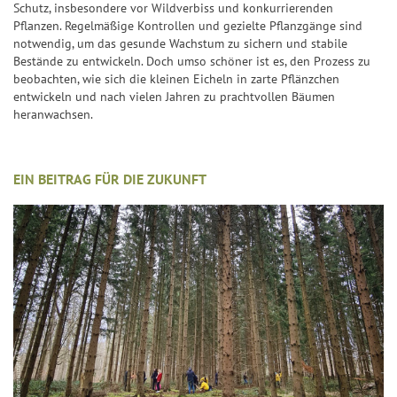
a
i
Schutz, insbesondere vor Wildverbiss und konkurrierenden
Pflanzen. Regelmäßige Kontrollen und gezielte Pflanzgänge sind
n
e
notwendig, um das gesunde Wachstum zu sichern und stabile
z
l
Bestände zu entwickeln. Doch umso schöner ist es, den Prozess zu
p
beobachten, wie sich die kleinen Eicheln in zarte Pflänzchen
G
l
entwickeln und nach vielen Jahren zu prachtvollen Bäumen
l
heranwachsen.
a
ü
n
c
k
EIN BEITRAG FÜR DIE ZUKUNFT
s
z
a
h
l
e
n
G
l