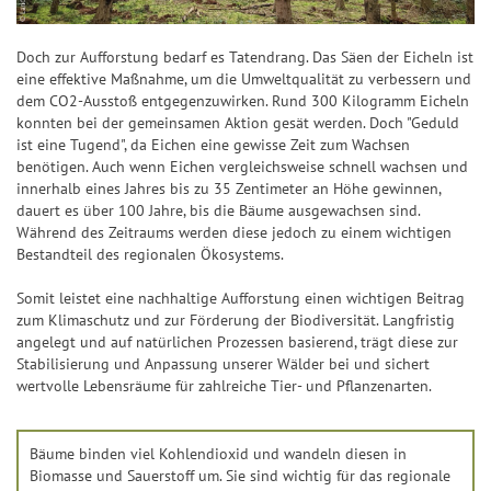
ü
c
Doch zur Aufforstung bedarf es Tatendrang. Das Säen der Eicheln ist
k
eine effektive Maßnahme, um die Umweltqualität zu verbessern und
s
dem CO2-Ausstoß entgegenzuwirken. Rund 300 Kilogramm Eicheln
-
konnten bei der gemeinsamen Aktion gesät werden. Doch "Geduld
ist eine Tugend", da Eichen eine gewisse Zeit zum Wachsen
T
benötigen. Auch wenn Eichen vergleichsweise schnell wachsen und
i
innerhalb eines Jahres bis zu 35 Zentimeter an Höhe gewinnen,
p
dauert es über 100 Jahre, bis die Bäume ausgewachsen sind.
p
Während des Zeitraums werden diese jedoch zu einem wichtigen
Bestandteil des regionalen Ökosystems.
Somit leistet eine nachhaltige Aufforstung einen wichtigen Beitrag
zum Klimaschutz und zur Förderung der Biodiversität. Langfristig
angelegt und auf natürlichen Prozessen basierend, trägt diese zur
Stabilisierung und Anpassung unserer Wälder bei und sichert
wertvolle Lebensräume für zahlreiche Tier- und Pflanzenarten.
Bäume binden viel Kohlendioxid und wandeln diesen in
Biomasse und Sauerstoff um. Sie sind wichtig für das regionale