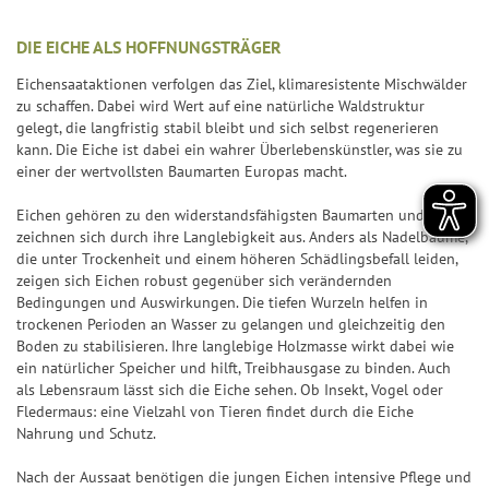
n
ir
n
n
7
p
&
a
d
n
7
p
DIE EICHE ALS HOFFNUNGSTRÄGER
Q
l
e
z
Eichensaataktionen verfolgen das Ziel, klimaresistente Mischwälder
u
e
S
Z
a
zu schaffen. Dabei wird Wert auf eine natürliche Waldstruktur
o
U
a
h
gelegt, die langfristig stabil bleibt und sich selbst regenerieren
S
t
P
kann. Die Eiche ist dabei ein wahrer Überlebenskünstler, was sie zu
h
l
i
e
E
einer der wertvollsten Baumarten Europas macht.
l
e
e
n
R
e
n
g
Eichen gehören zu den widerstandsfähigsten Baumarten und
6
S
n
&
zeichnen sich durch ihre Langlebigkeit aus. Anders als Nadelbäume,
e
p
die unter Trockenheit und einem höheren Schädlingsbefall leiden,
Q
r-
T
zeigen sich Eichen robust gegenüber sich verändernden
i
u
C
Bedingungen und Auswirkungen. Die tiefen Wurzeln helfen in
r
e
o
h
trockenen Perioden an Wasser zu gelangen und gleichzeitig den
e
l
t
Boden zu stabilisieren. Ihre langlebige Holzmasse wirkt dabei wie
a
ff
p
ein natürlicher Speicher und hilft, Treibhausgase zu binden. Auch
e
n
e
als Lebensraum lässt sich die Eiche sehen. Ob Insekt, Vogel oder
l
n
c
Fledermaus: eine Vielzahl von Tieren findet durch die Eiche
r
a
e
Nahrung und Schutz.
b
S
n
il
p
Nach der Aussaat benötigen die jungen Eichen intensive Pflege und