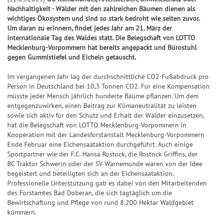
k
l
S
S
S
f
Jac
Pr
ke
5
Nachhaltigkeit - Wälder mit den zahlreichen Bäumen dienen als
l
p
S
7
p
p
i
e
+6
kp
oje
n
wichtiges Ökosystem und sind so stark bedroht wie selten zuvor.
e
o
p
7
i
i
e
r
Um daran zu erinnern, findet jedes Jahr am 21. März der
ot-
ktf
Ge
it
+7
t
i
e
e
g
b
internationale Tag des Waldes statt. Die Belegschaft von LOTTO
Jä
ör
wi
S
u
Mecklenburg-Vorpommern hat bereits angepackt und Bürostuhl
s
e
l
l
e
i
ge
de
nn
U
gegen Gummistiefel und Eicheln getauscht.
+8
n
&
l
7
7
r
l
r
ru
za
P
g
G
a
7
7
-
a
Im vergangenen Jahr lag der durchschnittliche CO2-Fußabdruck pro
ng
hle
+9
+10
E
e
n
C
n
G
Person in Deutschland bei 10,3 Tonnen CO2. Für eine Kompensation
Natu
n
R
S
S
müsste jeder Mensch jährlich hunderte Bäume pflanzen. Um dem
w
l
h
z
e
r-
6
U
U
entgegenzuwirken, einen Beitrag zur Klimaneutralität zu leisten
und
i
e
a
w
Um
sowie sich aktiv für den Schutz und Erhalt der Wälder einzusetzen,
P
P
G
n
it
n
i
welt
G
hat die Belegschaft von LOTTO Mecklenburg-Vorpommern in
E
E
l
schu
n
u
c
n
l
Kooperation mit der Landesforstanstalt Mecklenburg-Vorpommern
tz
R
R
ü
Ende Februar eine Eichensaataktion durchgeführt. Auch einige
e
n
e
n
ü
dan
6
6
c
Sportpartner wie der F.C. Hansa Rostock, die Rostock Griffins, der
k
g
z
c
BIN
F
BC Traktor Schwerin oder der SV Warnemünde waren von der Idee
S
k
a
k
GO!
begeistert und beteiligten sich an der Eichensaataktion.
e
G
p
s
h
s
Professionelle Unterstützung gab es dabei von den Mitarbeitenden
h
e
i
-
des Forstamtes Bad Doberan, die sich tagtäglich um die
l
S
l
w
e
T
Bewirtschaftung und Pflege von rund 8.200 Hektar Waldgebiet
e
p
e
kümmern.
i
l
i