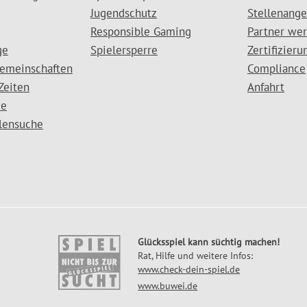
Jugendschutz
Stellenang
Responsible Gaming
Partner we
ge
Spielersperre
Zertifizieru
gemeinschaften
Compliance
Zeiten
Anfahrt
ce
lensuche
Glücksspiel kann süchtig machen!
Rat, Hilfe und weitere Infos:
www.check-dein-spiel.de
www.buwei.de