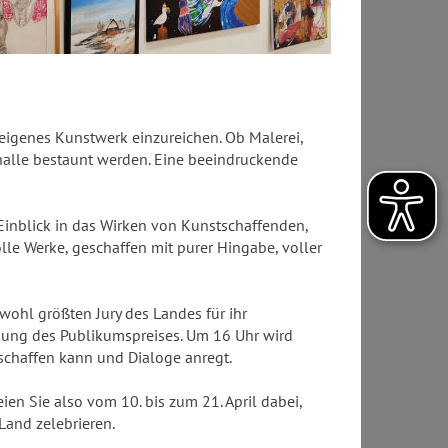
GISTRIEREN
 eigenes Kunstwerk einzureichen. Ob Malerei,
thalle bestaunt werden. Eine beeindruckende
r Einblick in das Wirken von Kunstschaffenden,
lle Werke, geschaffen mit purer Hingabe, voller
wohl größten Jury des Landes für ihr
hung des Publikumspreises. Um 16 Uhr wird
chaffen kann und Dialoge anregt.
en Sie also vom 10. bis zum 21. April dabei,
 Land zelebrieren.