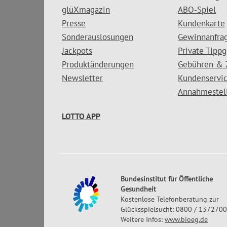
glüXmagazin
ABO-Spiel
Presse
Kundenkarte
Sonderauslosungen
Gewinnanfra
Jackpots
Private Tipp
Produktänderungen
Gebühren & 
Newsletter
Kundenservi
Annahmestel
LOTTO APP
Bundesinstitut für Öffentliche
Gesundheit
Kostenlose Telefonberatung zur
Glücksspielsucht: 0800 / 1372700
Weitere Infos:
www.bioeg.de