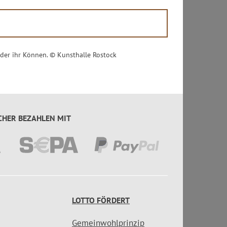
eder ihr Können. © Kunsthalle Rostock
CHER BEZAHLEN MIT
LOTTO FÖRDERT
Gemeinwohlprinzip