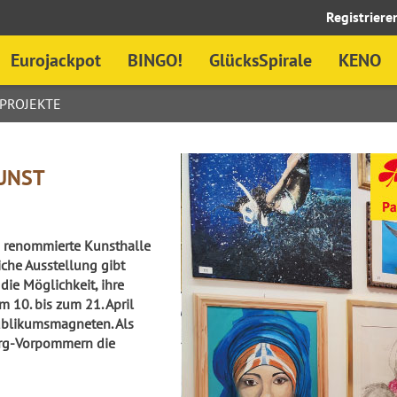
Registriere
Bitte füllen Sie die na
Eurojackpot
BINGO!
GlücksSpirale
KENO
damit Sie unser Spiel
PROJEKTE
E-Mail-Adresse
lanleitung
lanleitung
lanleitung
lanleitung
lanleitung
 6aus45 Auswahltipp
Gewinnzahlen
Gewinnzahlen
Gewinnzahlen
Gewinnzahlen
Quoten
Sofortlotterien
pielanleitung
KUNST
tzlotterien
tzlotterien
tzlotterien
tzlotterien
tzlotterie plus5
 13er Ergebnistipp
Quoten
Quoten
Quoten
Quoten
Statistiken
Passwort
ewinnzahlen & Quoten
piel 77
piel 77
piel 77
ieger-Chance
pielanleitung
Trefferbilanz
pielplan
pot-Jäger
pot-Jäger
ektförderung
nnzahlen
Statistiken
Statistiken
 und Umweltschutz dank BIN
GO!
e renommierte Kunsthalle
UPER 6
UPER 6
UPER 6
piel 77
ewinnzahlen & Quoten
Glücks-Tipp
Jackpots & Gewinne
ANM
liche Ausstellung gibt
lücksSpirale
UPER 6
pielplan
die Möglichkeit, ihre
Fehlende Zahlen
m 10. bis zum 21. April
ieger-Chance
ublikumsmagneten. Als
Trefferbilanz
urg-Vorpommern die
Glückszahlen
Neu hier?
Dann
Glücks-Tipp