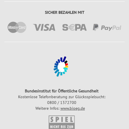
SICHER BEZAHLEN MIT
Bundesinstitut für Öffentliche Gesundheit
Kostenlose Telefonberatung zur Glücksspielsucht:
0800 / 1372700
Weitere Infos:
www.bioeg.de