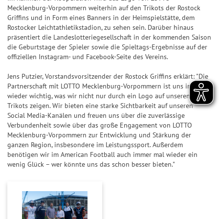
n
ir
n
n
7
p
Mecklenburg-Vorpommern weiterhin auf den Trikots der Rostock
&
a
Griffins und in Form eines Banners in der Heimspielstätte, dem
d
n
7
p
Q
l
Rostocker Leichtathletikstadion, zu sehen sein. Darüber hinaus
e
z
präsentiert die Landeslotteriegesellschaft in der kommenden Saison
u
e
S
Z
a
die Geburtstage der Spieler sowie die Spieltags-Ergebnisse auf der
o
U
a
h
offiziellen Instagram- und Facebook-Seite des Vereins.
S
t
P
h
l
i
e
E
Jens Putzier, Vorstandsvorsitzender der Rostock Griffins erklärt: "Die
l
e
e
Partnerschaft mit LOTTO Mecklenburg-Vorpommern ist uns immer
n
R
e
n
g
wieder wichtig, was wir nicht nur durch ein Logo auf unseren
6
S
n
&
Trikots zeigen. Wir bieten eine starke Sichtbarkeit auf unseren
e
p
Social Media-Kanälen und freuen uns über die zuverlässige
Q
r-
T
Verbundenheit sowie über das große Engagement von LOTTO
i
u
C
Mecklenburg-Vorpommern zur Entwicklung und Stärkung der
r
e
o
h
ganzen Region, insbesondere im Leistungssport. Außerdem
e
l
t
benötigen wir im American Football auch immer mal wieder ein
a
ff
p
wenig Glück – wer könnte uns das schon besser bieten."
e
n
e
l
n
c
r
a
e
b
S
n
il
p