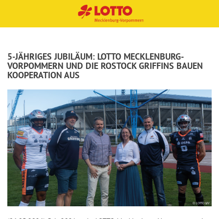
TOT
Spie
Sp
Sp
Sp
Sp
Sofo
Ge
Ge
Ge
Qu
Gewi
5-JÄHRIGES JUBILÄUM: LOTTO MECKLENBURG-
NORMALSCHEIN
NORMALSCHEIN
BINGO!-LOS
SPIELSCHEIN
SPIELSCHEIN
VORPOMMERN UND DIE ROSTOCK GRIFFINS BAUEN
O
lanle
iel
iel
iel
iel
rtlot
wi
wi
wi
ot
nnza
KOOPERATION AUS
6aus
itun
anl
anl
anl
anl
terie
nn
nn
nn
en
hlen
SYSTEMSCHEIN
SYSTEMSCHEIN
45
g
eit
eit
eit
eit
n
za
za
za
Dauerschein
Typ
Einsatz
St
Quot
Aus
un
un
un
un
hle
hle
hle
Anzahl Lose
Quicktipp
Dauerschein
Dauerschein
Zusa
ati
en
wahl
g
g
g
g
n
n
n
spielen
+1
tzlot
sti
tipp
+2
+3
+4
+5
Jackpot-
Jackpot-
Stati
terie
Zu
Zu
Zu
Zu
Qu
Qu
Qu
ke
S
+2
Jäger
Jäger
stike
TOT
n
sat
sat
sat
sat
ot
ot
ot
n
p
Quicktipp
Quicktipp
n
O
zlo
zlo
zlo
zlo
en
en
en
spielen
spielen
+3
i
S
T
+5
+5
+10
+10
+15
+15
+20
+20
Jack
13er
tte
tte
tte
tte
e
J
p
r
pot-
St
Erge
rie
rie
rie
rie
+4
l
a
i
e
Jäge
ati
bnis
n
n
n
pl
a
c
e
f
+5
r
sti
tipp
us
n