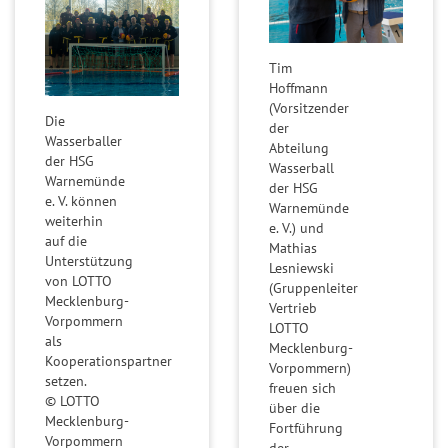
a
i
n
e
z
l
Tim
p
Hoffmann
G
l
(Vorsitzender
l
Die
der
a
Wasserballer
ü
Abteilung
n
der HSG
Wasserball
c
Warnemünde
der HSG
k
e. V. können
Warnemünde
s
weiterhin
e. V.) und
auf die
z
Mathias
Unterstützung
Lesniewski
a
von LOTTO
(Gruppenleiter
h
Mecklenburg-
Vertrieb
l
Vorpommern
LOTTO
als
e
Mecklenburg-
Kooperationspartner
Vorpommern)
n
setzen.
freuen sich
© LOTTO
über die
G
Mecklenburg-
Fortführung
l
Vorpommern
der