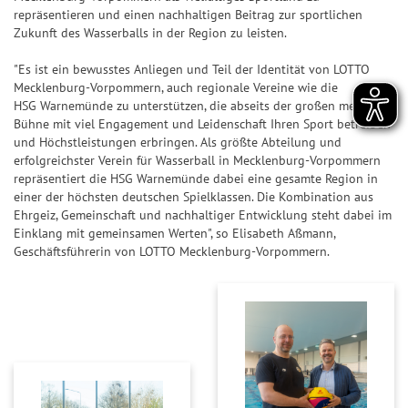
n
ir
n
n
7
p
repräsentieren und einen nachhaltigen Beitrag zur sportlichen
&
a
Zukunft des Wasserballs in der Region zu leisten.
d
n
7
p
Q
l
e
z
"Es ist ein bewusstes Anliegen und Teil der Identität von LOTTO
u
e
S
Z
a
Mecklenburg-Vorpommern, auch regionale Vereine wie die
o
U
a
h
HSG Warnemünde zu unterstützen, die abseits der großen medialen
S
t
P
Bühne mit viel Engagement und Leidenschaft Ihren Sport betreiben
h
l
i
e
E
und Höchstleistungen erbringen. Als größte Abteilung und
l
e
e
erfolgreichster Verein für Wasserball in Mecklenburg-Vorpommern
n
R
e
n
g
repräsentiert die HSG Warnemünde dabei eine gesamte Region in
6
S
n
&
einer der höchsten deutschen Spielklassen. Die Kombination aus
e
p
Ehrgeiz, Gemeinschaft und nachhaltiger Entwicklung steht dabei im
Q
r-
T
Einklang mit gemeinsamen Werten", so Elisabeth Aßmann,
i
u
C
Geschäftsführerin von LOTTO Mecklenburg-Vorpommern.
r
e
o
h
e
l
t
a
ff
p
e
n
e
l
n
c
r
a
e
b
S
n
il
p