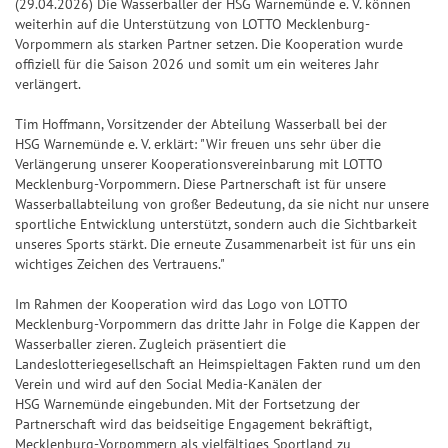
k
l
S
S
S
f
(29.04.2026) Die Wasserballer der HSG Warnemünde e. V. können
Jac
Pr
ke
5
l
p
weiterhin auf die Unterstützung von LOTTO Mecklenburg-
S
7
p
p
i
e
+6
kp
oje
n
e
Vorpommern als starken Partner setzen. Die Kooperation wurde
o
p
7
i
i
e
r
ot-
ktf
Ge
offiziell für die Saison 2026 und somit um ein weiteres Jahr
it
+7
t
i
e
e
g
b
verlängert.
Jä
ör
wi
S
u
s
e
l
l
e
i
ge
de
nn
U
+8
n
&
Tim Hoffmann, Vorsitzender der Abteilung Wasserball bei der
l
7
7
r
l
r
ru
za
P
g
HSG Warnemünde e. V. erklärt: "Wir freuen uns sehr über die
G
a
7
7
-
a
ng
hle
+9
+10
E
Verlängerung unserer Kooperationsvereinbarung mit LOTTO
e
n
C
n
G
Mecklenburg-Vorpommern. Diese Partnerschaft ist für unsere
Natu
n
R
S
S
w
l
h
z
e
r-
Wasserballabteilung von großer Bedeutung, da sie nicht nur unsere
6
U
U
und
i
sportliche Entwicklung unterstützt, sondern auch die Sichtbarkeit
e
a
w
Um
P
P
G
unseres Sports stärkt. Die erneute Zusammenarbeit ist für uns ein
n
it
n
i
welt
G
E
E
l
wichtiges Zeichen des Vertrauens."
schu
n
u
c
n
l
tz
R
R
ü
e
n
e
n
ü
dan
Im Rahmen der Kooperation wird das Logo von LOTTO
6
6
c
k
Mecklenburg-Vorpommern das dritte Jahr in Folge die Kappen der
g
z
c
BIN
F
S
k
Wasserballer zieren. Zugleich präsentiert die
a
k
GO!
e
G
p
s
Landeslotteriegesellschaft an Heimspieltagen Fakten rund um den
h
s
Verein und wird auf den Social Media-Kanälen der
h
e
i
-
l
S
HSG Warnemünde eingebunden. Mit der Fortsetzung der
l
w
e
T
Partnerschaft wird das beidseitige Engagement bekräftigt,
e
p
e
i
l
i
Mecklenburg-Vorpommern als vielfältiges Sportland zu