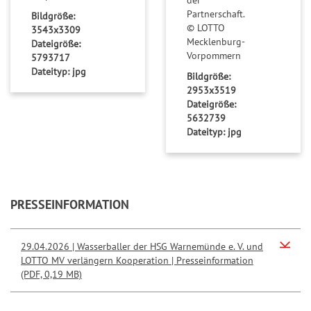
ü
Partnerschaft.
Bildgröße:
c
© LOTTO
3543x3309
Mecklenburg-
k
Dateigröße:
Vorpommern
5793717
s
Dateityp: jpg
Bildgröße:
-
2953x3519
T
Dateigröße:
i
5632739
p
Dateityp: jpg
p
PRESSEINFORMATION
29.04.2026 | Wasserballer der HSG Warnemünde e. V. und
LOTTO MV verlängern Kooperation | Presseinformation
(PDF, 0,19 MB)