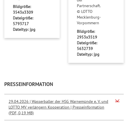
ü
Partnerschaft.
Bildgröße:
c
© LOTTO
3543x3309
Mecklenburg-
k
Dateigröße:
Vorpommern
5793717
s
Dateityp: jpg
Bildgröße:
-
2953x3519
T
Dateigröße:
i
5632739
p
Dateityp: jpg
p
PRESSEINFORMATION
29.04.2026 | Wasserballer der HSG Warnemünde e. V. und
LOTTO MV verlängern Kooperation | Presseinformation
(PDF, 0,19 MB)