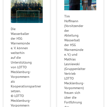
a
i
n
e
z
l
Tim
p
Hoffmann
G
l
(Vorsitzender
l
Die
der
a
Wasserballer
ü
Abteilung
n
der HSG
Wasserball
c
Warnemünde
der HSG
k
e. V. können
Warnemünde
s
weiterhin
e. V.) und
auf die
z
Mathias
Unterstützung
Lesniewski
a
von LOTTO
(Gruppenleiter
h
Mecklenburg-
Vertrieb
l
Vorpommern
LOTTO
als
e
Mecklenburg-
Kooperationspartner
Vorpommern)
n
setzen.
freuen sich
© LOTTO
über die
G
Mecklenburg-
Fortführung
l
Vorpommern
der