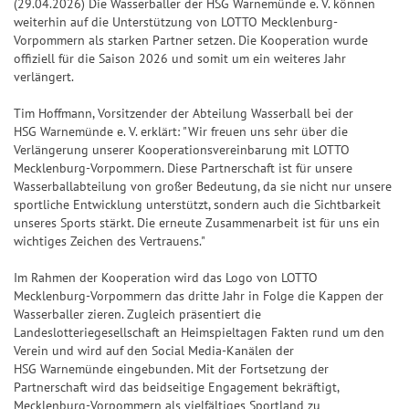
k
l
S
S
S
f
(29.04.2026) Die Wasserballer der HSG Warnemünde e. V. können
Jac
Pr
ke
5
l
p
weiterhin auf die Unterstützung von LOTTO Mecklenburg-
S
7
p
p
i
e
+6
kp
oje
n
e
Vorpommern als starken Partner setzen. Die Kooperation wurde
o
p
7
i
i
e
r
ot-
ktf
Ge
offiziell für die Saison 2026 und somit um ein weiteres Jahr
it
+7
t
i
e
e
g
b
verlängert.
Jä
ör
wi
S
u
s
e
l
l
e
i
ge
de
nn
U
+8
n
&
Tim Hoffmann, Vorsitzender der Abteilung Wasserball bei der
l
7
7
r
l
r
ru
za
P
g
HSG Warnemünde e. V. erklärt: "Wir freuen uns sehr über die
G
a
7
7
-
a
ng
hle
+9
+10
E
Verlängerung unserer Kooperationsvereinbarung mit LOTTO
e
n
C
n
G
Mecklenburg-Vorpommern. Diese Partnerschaft ist für unsere
Natu
n
R
S
S
w
l
h
z
e
r-
Wasserballabteilung von großer Bedeutung, da sie nicht nur unsere
6
U
U
und
i
sportliche Entwicklung unterstützt, sondern auch die Sichtbarkeit
e
a
w
Um
P
P
G
unseres Sports stärkt. Die erneute Zusammenarbeit ist für uns ein
n
it
n
i
welt
G
E
E
l
wichtiges Zeichen des Vertrauens."
schu
n
u
c
n
l
tz
R
R
ü
e
n
e
n
ü
dan
Im Rahmen der Kooperation wird das Logo von LOTTO
6
6
c
k
Mecklenburg-Vorpommern das dritte Jahr in Folge die Kappen der
g
z
c
BIN
F
S
k
Wasserballer zieren. Zugleich präsentiert die
a
k
GO!
e
G
p
s
Landeslotteriegesellschaft an Heimspieltagen Fakten rund um den
h
s
Verein und wird auf den Social Media-Kanälen der
h
e
i
-
l
S
HSG Warnemünde eingebunden. Mit der Fortsetzung der
l
w
e
T
Partnerschaft wird das beidseitige Engagement bekräftigt,
e
p
e
i
l
i
Mecklenburg-Vorpommern als vielfältiges Sportland zu