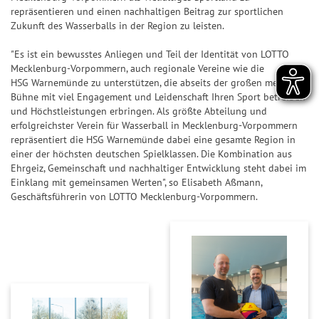
n
ir
n
n
7
p
repräsentieren und einen nachhaltigen Beitrag zur sportlichen
&
a
Zukunft des Wasserballs in der Region zu leisten.
d
n
7
p
Q
l
e
z
"Es ist ein bewusstes Anliegen und Teil der Identität von LOTTO
u
e
S
Z
a
Mecklenburg-Vorpommern, auch regionale Vereine wie die
o
U
a
h
HSG Warnemünde zu unterstützen, die abseits der großen medialen
S
t
P
Bühne mit viel Engagement und Leidenschaft Ihren Sport betreiben
h
l
i
e
E
und Höchstleistungen erbringen. Als größte Abteilung und
l
e
e
erfolgreichster Verein für Wasserball in Mecklenburg-Vorpommern
n
R
e
n
g
repräsentiert die HSG Warnemünde dabei eine gesamte Region in
6
S
n
&
einer der höchsten deutschen Spielklassen. Die Kombination aus
e
p
Ehrgeiz, Gemeinschaft und nachhaltiger Entwicklung steht dabei im
Q
r-
T
Einklang mit gemeinsamen Werten", so Elisabeth Aßmann,
i
u
C
Geschäftsführerin von LOTTO Mecklenburg-Vorpommern.
r
e
o
h
e
l
t
a
ff
p
e
n
e
l
n
c
r
a
e
b
S
n
il
p