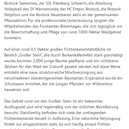
k
l
S
S
S
f
Jac
Pr
ke
Rostock Seawolves, der SSC Palmberg Schwerin, die Abteilung
5
l
p
S
7
p
p
i
e
+6
Volleyball des SV Warnemünde, der HC Empor Rostock, die Rostock
kp
oje
n
e
o
p
7
i
i
e
r
Dolphins und die Rostock Nasenbären aktiv an der gemeinsamen
ot-
ktf
Ge
it
Pflanzaktion. Für die professionelle Unterstützung sorgten die
+7
t
i
e
e
g
b
Jä
ör
wi
S
Mitarbeitenden des Forstamtes Billenhagen, die sich tagtäglich um
u
s
e
l
l
e
i
ge
de
nn
die Bewirtschaftung und Pflege von rund 7.000 Hektar Waldgebiet
U
+8
n
&
l
7
7
r
l
kümmern.
r
ru
za
P
g
G
a
7
7
-
a
ng
hle
+9
+10
E
Auf einer rund 0,5 Hektar großen Fichtenkalamitätsfläche im
e
n
C
n
G
Natu
n
R
S
S
Bereich „Großer Stein“, die durch Borkenkäferbefall stark geschädigt
w
l
h
z
e
r-
wurde, konnten 2.000 junge Bäume gepflanzt und ein sichtbares
6
U
U
und
i
e
a
w
Zeichen für den Wald der Zukunft gesetzt werden. Auf diese Weise
Um
P
P
G
n
it
n
entsteht eine neue, strukturreiche Mischverjüngung aus
i
welt
G
E
E
l
schu
verschiedenen standortgerechten Baumarten. Ergänzend wurde ein
n
u
c
n
l
tz
R
R
ü
Schutzzaun errichtet, der die jungen Pflanzen vor Wildverbiss
e
n
e
n
ü
dan
bewahren soll.
6
6
c
k
g
z
c
BIN
F
S
k
Das Gebiet rund um den Großen Stein ist ein bekanntes
a
k
GO!
e
G
p
s
Ausflugsziel und wird regelmäßig von der örtlichen Bevölkerung
h
s
h
e
i
-
besucht. Gleichzeitig befinden sich viele der umliegenden
l
S
Fichtenbestände derzeit in Auflösung. Eine natürliche Verjüngung
l
w
e
T
e
p
findet nur eingeschränkt statt, da sich häufig erneut Fichten
e
i
l
i