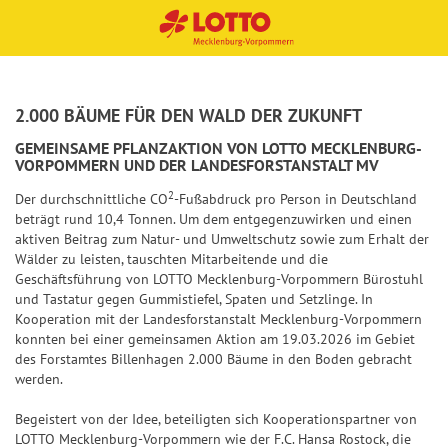
TOT
Spie
Sp
Sp
Sp
Sp
Sofo
Ge
Ge
Ge
Qu
Gewi
2.000 BÄUME FÜR DEN WALD DER ZUKUNFT
NORMALSCHEIN
NORMALSCHEIN
BINGO!-LOS
SPIELSCHEIN
SPIELSCHEIN
O
lanle
iel
iel
iel
iel
rtlot
wi
wi
wi
ot
nnza
GEMEINSAME PFLANZAKTION VON LOTTO MECKLENBURG-
6aus
itun
anl
anl
anl
anl
terie
nn
nn
nn
en
hlen
VORPOMMERN UND DER LANDESFORSTANSTALT MV
SYSTEMSCHEIN
SYSTEMSCHEIN
45
g
eit
eit
eit
eit
n
za
za
za
Dauerschein
Typ
Einsatz
2
Der durchschnittliche CO
-Fußabdruck pro Person in Deutschland
St
Quot
Aus
un
un
un
un
hle
hle
hle
Anzahl Lose
beträgt rund 10,4 Tonnen. Um dem entgegenzuwirken und einen
Quicktipp
Dauerschein
Dauerschein
Zusa
ati
en
wahl
g
g
g
g
n
n
n
aktiven Beitrag zum Natur- und Umweltschutz sowie zum Erhalt der
spielen
+1
Wälder zu leisten, tauschten Mitarbeitende und die
tzlot
sti
tipp
+2
+3
+4
+5
Jackpot-
Jackpot-
Geschäftsführung von LOTTO Mecklenburg-Vorpommern Bürostuhl
Stati
terie
Zu
Zu
Zu
Zu
Qu
Qu
Qu
ke
S
+2
Jäger
Jäger
und Tastatur gegen Gummistiefel, Spaten und Setzlinge. In
stike
TOT
n
sat
sat
sat
sat
ot
ot
ot
n
p
Kooperation mit der Landesforstanstalt Mecklenburg-Vorpommern
Quicktipp
Quicktipp
n
O
zlo
zlo
zlo
zlo
en
en
en
konnten bei einer gemeinsamen Aktion am 19.03.2026 im Gebiet
spielen
spielen
+3
i
S
T
+5
+5
+10
+10
+15
+15
+20
+20
Jack
des Forstamtes Billenhagen 2.000 Bäume in den Boden gebracht
13er
tte
tte
tte
tte
e
J
p
r
werden.
pot-
St
Erge
rie
rie
rie
rie
+4
l
a
i
e
Jäge
ati
bnis
n
n
n
pl
a
Begeistert von der Idee, beteiligten sich Kooperationspartner von
c
e
f
+5
r
sti
tipp
us
LOTTO Mecklenburg-Vorpommern wie der F.C. Hansa Rostock, die
n