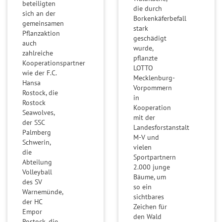
beteiligten
ü
die durch
sich an der
c
Borkenkäferbefall
gemeinsamen
stark
k
Pflanzaktion
geschädigt
s
auch
wurde,
zahlreiche
-
pflanzte
Kooperationspartner
T
LOTTO
wie der F.C.
Mecklenburg-
i
Hansa
Vorpommern
p
Rostock, die
in
Rostock
p
Kooperation
Seawolves,
mit der
der SSC
Landesforstanstalt
Palmberg
M-V und
Schwerin,
vielen
die
Sportpartnern
Abteilung
2.000 junge
Volleyball
Bäume, um
des SV
so ein
Warnemünde,
sichtbares
der HC
Zeichen für
Empor
den Wald
Rostock, die