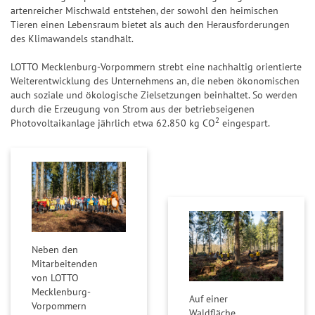
a
i
artenreicher Mischwald entstehen, der sowohl den heimischen
n
e
Tieren einen Lebensraum bietet als auch den Herausforderungen
des Klimawandels standhält.
z
l
p
LOTTO Mecklenburg-Vorpommern strebt eine nachhaltig orientierte
G
l
Weiterentwicklung des Unternehmens an, die neben ökonomischen
l
a
auch soziale und ökologische Zielsetzungen beinhaltet. So werden
ü
durch die Erzeugung von Strom aus der betriebseigenen
n
c
2
Photovoltaikanlage jährlich etwa 62.850 kg CO
eingespart.
k
s
z
a
h
l
e
Neben den
n
Mitarbeitenden
von LOTTO
G
Mecklenburg-
Auf einer
l
Vorpommern
Waldfläche,