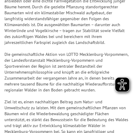
ansiedeln oder eine dichte Farnvegetation die Entwicklung junger
n
ir
n
n
7
p
Bäume hemmt. Durch die gezielte Pflanzung standortgerechter
&
a
d
n
7
p
Baumarten wird ein klimastabiler Mischwald aufgebaut, der
Q
l
langfristig widerstandsfähiger gegenüber den Folgen des
e
z
u
e
S
Klimawandels ist. Die ausgewählten Baumarten – darunter auch
Z
a
Winterlinde und Vogelkirsche – tragen zur Stabilität sowie Vielfalt
o
U
a
h
S
des zukünftigen Waldes bei und bereichern mit ihrem
t
P
h
l
jahreszeitlichen Farbspiel zugleich das Landschaftsbild.
i
e
E
l
e
e
n
R
Die gemeinschaftliche Aktion von LOTTO Mecklenburg-Vorpommern,
e
n
g
der Landesforstanstalt Mecklenburg-Vorpommern und
6
S
n
&
e
Sportvereinen der Region ist zentraler Bestandteil der
p
Q
Unternehmensphilosophie und knüpft an die erfolgreiche
r-
T
i
Zusammenarbeit der vergangenen Jahre an, in denen bereits
u
C
r
mehrere tausend Bäume für die nachhaltige Wiederaufforstung
e
o
h
regionaler Wälder in den Boden gebracht wurden.
e
l
t
a
ff
p
e
Ziel ist es, einen nachhaltigen Beitrag zum Natur- und
n
e
l
Umweltschutz zu leisten. Mit dem gemeinschaftlichen Pflanzen von
n
c
r
Bäumen wird die Wiederbewaldung geschädigter Flächen
a
e
unterstützt, es stärkt das Bewusstsein für die Bedeutung des Waldes
b
S
n
und trägt aktiv zur Entwicklung klimastabiler Wälder in
il
p
Mecklenburg-Vorpommern bei. So kann ein langfristiger und