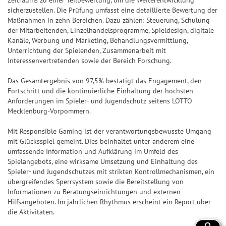
k
Zeitraums zu einer Teilbewertung, um die Weiterentwicklung
l
S
S
S
f
Jac
Pr
ke
5
l
sicherzustellen. Die Prüfung umfasst eine detaillierte Bewertung der
p
S
7
p
p
i
e
+6
kp
oje
n
Maßnahmen in zehn Bereichen. Dazu zählen: Steuerung, Schulung
e
o
p
7
i
i
e
r
der Mitarbeitenden, Einzelhandelsprogramme, Spieldesign, digitale
ot-
ktf
Ge
it
+7
t
i
e
e
g
b
Kanäle, Werbung und Marketing, Behandlungsvermittlung,
Jä
ör
wi
S
u
s
Unterrichtung der Spielenden, Zusammenarbeit mit
e
l
l
e
i
ge
de
nn
U
+8
n
Interessenvertretenden sowie der Bereich Forschung.
&
l
7
7
r
l
r
ru
za
P
g
G
a
7
7
-
a
Das Gesamtergebnis von 97,5% bestätigt das Engagement, den
ng
hle
+9
+10
E
e
n
C
n
G
Fortschritt und die kontinuierliche Einhaltung der höchsten
Natu
n
R
S
S
w
Anforderungen im Spieler- und Jugendschutz seitens LOTTO
l
h
z
e
r-
6
U
U
und
Mecklenburg-Vorpommern.
i
e
a
w
Um
P
P
G
n
it
n
i
welt
G
Mit Responsible Gaming ist der verantwortungsbewusste Umgang
E
E
l
schu
n
u
c
n
l
mit Glücksspiel gemeint. Dies beinhaltet unter anderem eine
tz
R
R
ü
e
umfassende Information und Aufklärung im Umfeld des
n
e
n
ü
dan
6
6
c
Spielangebots, eine wirksame Umsetzung und Einhaltung des
k
g
z
c
BIN
F
S
k
Spieler- und Jugendschutzes mit strikten Kontrollmechanismen, ein
a
k
GO!
übergreifendes Sperrsystem sowie die Bereitstellung von
e
G
p
s
h
s
Informationen zu Beratungseinrichtungen und externen
h
e
i
-
Hilfsangeboten. Im jährlichen Rhythmus erscheint ein Report über
l
S
l
w
e
T
die Aktivitäten.
e
p
e
i
l
i