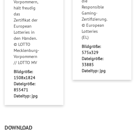
die
a
Vorpommern,
i
Responsible
hält freudig
n
e
Gaming-
das
z
l
Zertifizierung.
Zertifikat der
p
© European
European
G
Lotteries
Lotteries in
l
l
(EL)
den Händen.
a
ü
© LOTTO
Bildgröße:
n
Mecklenburg-
c
575x329
Vorpommern
Dateigröße:
k
// LOTTO MV
33885
s
Dateityp: jpg
Bildgröße:
z
1508x1824
a
Dateigröße:
h
855471
Dateityp: jpg
l
e
n
G
DOWNLOAD
l