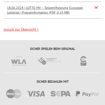
ü
18.06.2024 | LOTTO MV – Teilzertifizierung European
c
Lotteries | Presseinformation (PDF, 0,19 MB)
k
s
-
zurück zur Übersicht
>
T
i
p
SICHER SPIELEN BEIM ORIGINAL
p
SICHER BEZAHLEN MIT