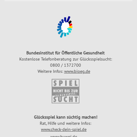
Bundesinstitut für Öffentliche Gesundheit
Kostenlose Telefonberatung zur Glücksspielsucht:
0800 / 1372700
Weitere Infos:
www.bioeg.de
Glücksspiel kann süchtig machen!
Rat, Hilfe und weitere Infos:
www.check-dein-spiel.de
www.buwei.de