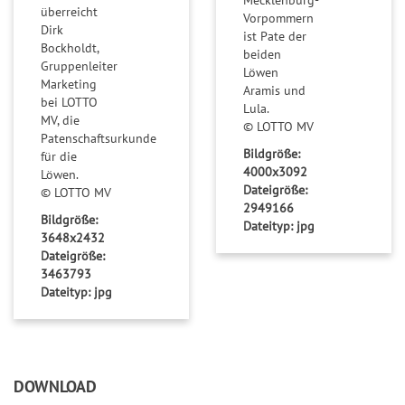
Mecklenburg-
a
i
überreicht
Vorpommern
n
e
Dirk
ist Pate der
Bockholdt,
z
l
beiden
Gruppenleiter
Löwen
p
Marketing
G
Aramis und
l
bei LOTTO
l
Lula.
a
MV, die
© LOTTO MV
ü
Patenschaftsurkunde
n
c
Bildgröße:
für die
4000x3092
Löwen.
k
Dateigröße:
© LOTTO MV
s
2949166
Bildgröße:
z
Dateityp: jpg
3648x2432
a
Dateigröße:
h
3463793
l
Dateityp: jpg
e
n
G
DOWNLOAD
l