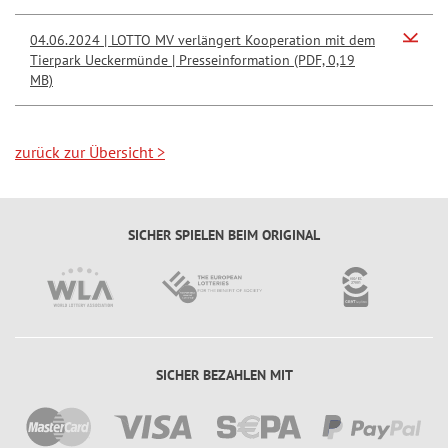
ü
c
04.06.2024 | LOTTO MV verlängert Kooperation mit dem
Tierpark Ueckermünde | Presseinformation (PDF, 0,19
k
MB)
s
-
T
zurück zur Übersicht
>
i
p
p
SICHER SPIELEN BEIM ORIGINAL
SICHER BEZAHLEN MIT