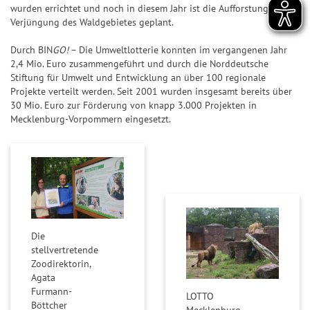
n
ir
wurden errichtet und noch in diesem Jahr ist die Aufforstung und
n
n
7
p
&
a
Verjüngung des Waldgebietes geplant.
d
n
7
p
Q
l
e
z
Durch BIN
GO!
– Die Umweltlotterie konnten im vergangenen Jahr
u
e
S
Z
a
2,4 Mio. Euro zusammengeführt und durch die Norddeutsche
o
U
Stiftung für Umwelt und Entwicklung an über 100 regionale
a
h
S
t
P
Projekte verteilt werden. Seit 2001 wurden insgesamt bereits über
h
l
i
30 Mio. Euro zur Förderung von knapp 3.000 Projekten in
e
E
l
e
e
Mecklenburg-Vorpommern eingesetzt.
n
R
e
n
g
6
S
n
&
e
p
Q
r-
T
i
u
C
r
e
o
h
e
l
t
a
ff
p
e
Die
n
e
l
stellvertretende
n
c
r
Zoodirektorin,
a
e
Agata
b
S
n
Furmann-
LOTTO
il
p
Böttcher