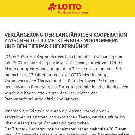
TOT
Spie
Sp
Sp
Sp
Sp
Sofo
Ge
Ge
Ge
Qu
Gewi
VERLÄNGERUNG DER LANGJÄHRIGEN KOOPERATION
NORMALSCHEIN
NORMALSCHEIN
BINGO!-LOS
SPIELSCHEIN
SPIELSCHEIN
ZWISCHEN LOTTO MECKLENBURG-VORPOMMERN
O
lanle
iel
iel
iel
iel
rtlot
wi
wi
wi
ot
nnza
UND DEM TIERPARK UECKERMÜNDE
6aus
itun
anl
anl
anl
anl
terie
nn
nn
nn
en
hlen
SYSTEMSCHEIN
SYSTEMSCHEIN
45
g
eit
eit
eit
eit
n
za
za
za
Dauerschein
(04.06.2024) Mit Beginn der Fertigstellung der Löwenanlage im
Typ
Einsatz
Jahr 2001 begann die gemeinsame Zusammenarbeit von LOTTO
St
Quot
Aus
un
un
un
un
hle
hle
hle
Anzahl Lose
Mecklenburg-Vorpommern und dem Tierpark Ueckermünde. Seit
Quicktipp
Dauerschein
Dauerschein
Zusa
ati
en
wahl
g
g
g
g
n
n
n
nunmehr als 23 Jahren unterstützt LOTTO Mecklenburg-
spielen
+1
tzlot
sti
tipp
+2
+3
+4
+5
Vorpommern den Tierpark und ist Pate der Löwen. Bei einem
Jackpot-
Jackpot-
Stati
terie
Zu
Zu
Zu
Zu
Qu
Qu
Qu
ke
gemeinsamen Rundgang mit Fütterungstermin bei den Raubkatzen
S
+2
Jäger
Jäger
wurde die Kooperation durch das Überreichen der
stike
TOT
n
sat
sat
sat
sat
ot
ot
ot
n
p
Quicktipp
Quicktipp
Patenschaftsurkunde offiziell verlängert.
n
O
zlo
zlo
zlo
zlo
en
en
en
spielen
spielen
+3
i
S
T
+5
+5
+10
+10
+15
+15
+20
+20
Jack
13er
tte
tte
tte
tte
e
Während der Stippvisite durch die Anlage, vorbei an den
J
p
r
pot-
St
Erge
rie
rie
rie
rie
+4
zahlreichen heimischen und exotischen Tieren, wurde ausführlich
l
a
i
e
über die langjährige Kooperation gesprochen.
Jäge
ati
bnis
n
n
n
pl
a
c
e
f
Der Tierpark Ueckermünde beheimatet neben mehr als 400 Tieren
+5
r
sti
tipp
us
n