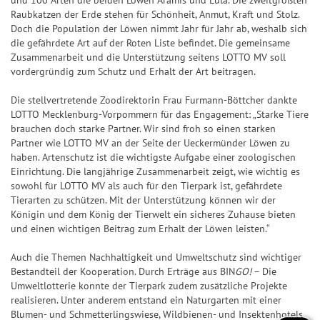
k
und 100 Arten die beiden Löwen Aramis und Lula. Die zweitgrößten
l
S
S
S
f
Jac
Pr
ke
5
l
Raubkatzen der Erde stehen für Schönheit, Anmut, Kraft und Stolz.
p
S
7
p
p
i
e
+6
kp
oje
n
Doch die Population der Löwen nimmt Jahr für Jahr ab, weshalb sich
e
o
p
7
i
i
e
r
die gefährdete Art auf der Roten Liste befindet. Die gemeinsame
ot-
ktf
Ge
it
+7
t
i
e
e
g
b
Zusammenarbeit und die Unterstützung seitens LOTTO MV soll
Jä
ör
wi
S
u
s
vordergründig zum Schutz und Erhalt der Art beitragen.
e
l
l
e
i
ge
de
nn
U
+8
n
&
l
7
7
r
l
r
ru
za
P
Die stellvertretende Zoodirektorin Frau Furmann-Böttcher dankte
g
G
a
7
7
-
a
LOTTO Mecklenburg-Vorpommern für das Engagement: „Starke Tiere
ng
hle
+9
+10
E
e
n
C
n
G
brauchen doch starke Partner. Wir sind froh so einen starken
Natu
n
R
S
S
w
Partner wie LOTTO MV an der Seite der Ueckermünder Löwen zu
l
h
z
e
r-
6
U
U
und
haben. Artenschutz ist die wichtigste Aufgabe einer zoologischen
i
e
a
w
Um
P
P
G
Einrichtung. Die langjährige Zusammenarbeit zeigt, wie wichtig es
n
it
n
i
welt
G
sowohl für LOTTO MV als auch für den Tierpark ist, gefährdete
E
E
l
schu
n
u
c
n
l
Tierarten zu schützen. Mit der Unterstützung können wir der
tz
R
R
ü
e
Königin und dem König der Tierwelt ein sicheres Zuhause bieten
n
e
n
ü
dan
6
6
c
und einen wichtigen Beitrag zum Erhalt der Löwen leisten.“
k
g
z
c
BIN
F
S
k
a
k
GO!
Auch die Themen Nachhaltigkeit und Umweltschutz sind wichtiger
e
G
p
s
h
s
Bestandteil der Kooperation. Durch Erträge aus BIN
GO!
– Die
h
e
i
-
Umweltlotterie konnte der Tierpark zudem zusätzliche Projekte
l
S
l
w
e
T
realisieren. Unter anderem entstand ein Naturgarten mit einer
e
p
e
i
l
i
Blumen- und Schmetterlingswiese, Wildbienen- und Insektenhotels