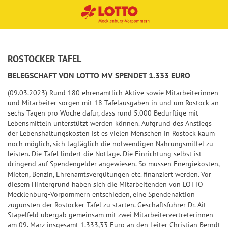
TOT
Spie
Sp
Sp
Sp
Sp
Sofo
Ge
Ge
Ge
Qu
Gewi
ROSTOCKER TAFEL
NORMALSCHEIN
NORMALSCHEIN
BINGO!-LOS
SPIELSCHEIN
SPIELSCHEIN
O
lanle
iel
iel
iel
iel
rtlot
wi
wi
wi
ot
nnza
BELEGSCHAFT VON LOTTO MV SPENDET 1.333 EURO
6aus
itun
anl
anl
anl
anl
terie
nn
nn
nn
en
hlen
SYSTEMSCHEIN
SYSTEMSCHEIN
(09.03.2023) Rund 180 ehrenamtlich Aktive sowie Mitarbeiterinnen
45
g
eit
eit
eit
eit
n
za
za
za
Dauerschein
Typ
Einsatz
und Mitarbeiter sorgen mit 18 Tafelausgaben in und um Rostock an
St
Quot
Aus
un
un
un
un
hle
hle
hle
Anzahl Lose
sechs Tagen pro Woche dafür, dass rund 5.000 Bedürftige mit
Quicktipp
Dauerschein
Dauerschein
Zusa
ati
en
wahl
g
g
g
g
n
n
n
Lebensmitteln unterstützt werden können. Aufgrund des Anstiegs
spielen
+1
tzlot
sti
tipp
der Lebenshaltungskosten ist es vielen Menschen in Rostock kaum
+2
+3
+4
+5
Jackpot-
Jackpot-
noch möglich, sich tagtäglich die notwendigen Nahrungsmittel zu
Stati
terie
Zu
Zu
Zu
Zu
Qu
Qu
Qu
ke
S
+2
Jäger
Jäger
leisten. Die Tafel lindert die Notlage. Die Einrichtung selbst ist
stike
TOT
n
sat
sat
sat
sat
ot
ot
ot
n
p
Quicktipp
Quicktipp
dringend auf Spendengelder angewiesen. So müssen Energiekosten,
n
O
zlo
zlo
zlo
zlo
en
en
en
spielen
spielen
Mieten, Benzin, Ehrenamtsvergütungen etc. finanziert werden. Vor
+3
i
S
T
+5
+5
+10
+10
+15
+15
+20
+20
Jack
13er
tte
tte
tte
tte
diesem Hintergrund haben sich die Mitarbeitenden von LOTTO
e
J
p
r
Mecklenburg-Vorpommern entschieden, eine Spendenaktion
pot-
St
Erge
rie
rie
rie
rie
+4
l
a
i
e
zugunsten der Rostocker Tafel zu starten. Geschäftsführer Dr. Ait
Jäge
ati
bnis
n
n
n
pl
a
Stapelfeld übergab gemeinsam mit zwei Mitarbeitervertreterinnen
c
e
f
+5
r
sti
tipp
us
am 09. März insgesamt 1.333,33 Euro an den Leiter Christian Berndt
n