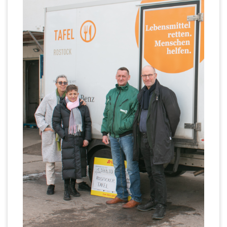
n
ir
n
n
7
p
&
a
d
n
7
p
Q
l
e
z
u
e
S
Z
a
o
U
a
h
S
t
P
h
l
i
e
E
l
e
e
n
R
e
n
g
6
S
n
&
e
p
Q
r-
T
i
u
C
r
e
o
h
e
l
t
a
ff
p
e
n
e
l
n
c
r
a
e
b
S
n
il
p