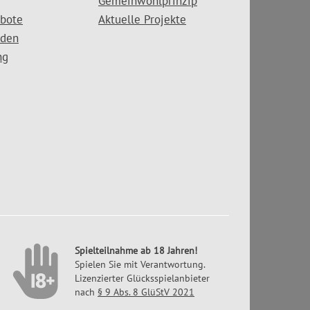
Gemeinwohlprinzip
ebote
Aktuelle Projekte
rden
ng
Spielteilnahme ab 18 Jahren!
Spielen Sie mit Verantwortung.
Lizenzierter Glücksspielanbieter
nach
§ 9 Abs. 8 GlüStV 2021