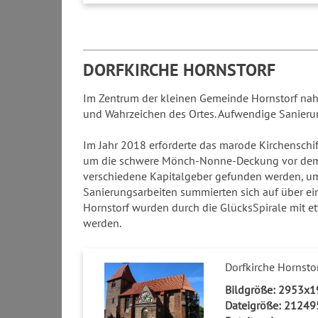
DORFKIRCHE HORNSTORF
Im Zentrum der kleinen Gemeinde Hornstorf nahe 
und Wahrzeichen des Ortes. Aufwendige Sanieru
Im Jahr 2018 erforderte das marode Kirchensc
um die schwere Mönch-Nonne-Deckung vor dem Ei
verschiedene Kapitalgeber gefunden werden, um 
Sanierungsarbeiten summierten sich auf über ei
Hornstorf wurden durch die GlücksSpirale mit e
werden.
Dorfkirche Hornst
Bildgröße: 2953x
Dateigröße: 21249