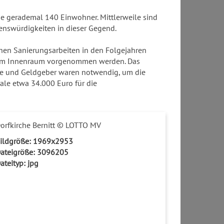
GISTRIEREN
de gerademal 140 Einwohner. Mittlerweile sind
henswürdigkeiten in dieser Gegend.
hen Sanierungsarbeiten in den Folgejahren
n im Innenraum vorgenommen werden. Das
öpfe und Geldgeber waren notwendig, um die
le etwa 34.000 Euro für die
orfkirche Bernitt © LOTTO MV
ildgröße: 1969x2953
ateigröße: 3096205
ateityp: jpg