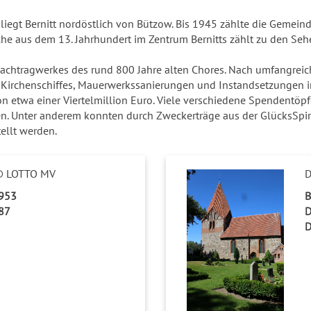
JETZT RE
iegt Bernitt nordöstlich von Bützow. Bis 1945 zählte die Gemein
che aus dem 13. Jahrhundert im Zentrum Bernitts zählt zu den Se
Dachtragwerkes des rund 800 Jahre alten Chores. Nach umfangreic
s Kirchenschiffes, Mauerwerkssanierungen und Instandsetzunge
von etwa einer Viertelmillion Euro. Viele verschiedene Spendent
. Unter anderem konnten durch Zweckerträge aus der GlücksSpira
llt werden.
 © LOTTO MV
D
2953
B
87
D
D