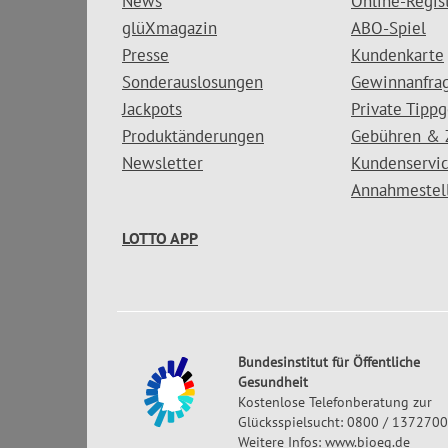
News
Online-Regis
glüXmagazin
ABO-Spiel
Presse
Kundenkarte
Sonderauslosungen
Gewinnanfra
Jackpots
Private Tipp
Produktänderungen
Gebühren & 
Newsletter
Kundenservi
Annahmestel
LOTTO APP
Bundesinstitut für Öffentliche
Gesundheit
Kostenlose Telefonberatung zur
Glücksspielsucht: 0800 / 1372700
Weitere Infos:
www.bioeg.de