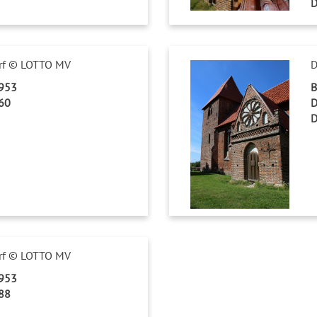
D
orf © LOTTO MV
D
2953
B
60
D
D
orf © LOTTO MV
2953
88