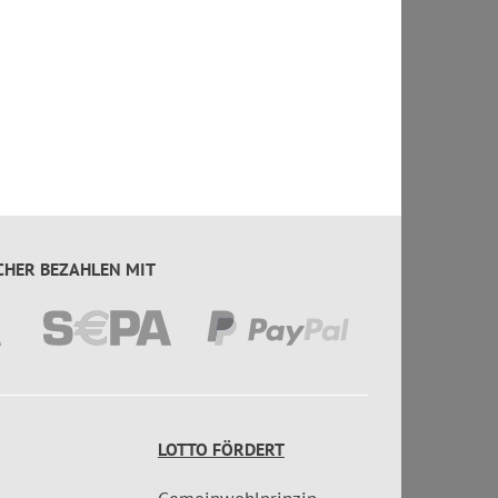
CHER BEZAHLEN MIT
LOTTO FÖRDERT