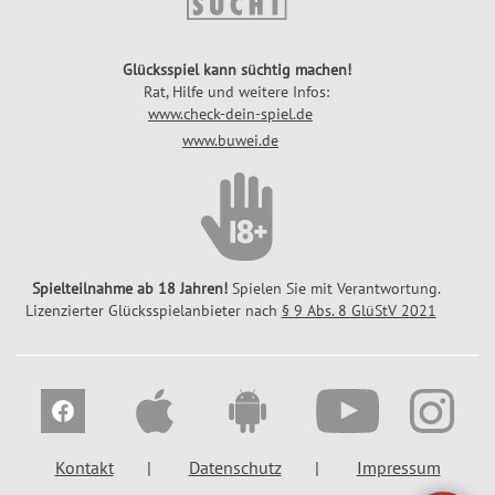
ü
c
k
Glücksspiel kann süchtig machen!
Rat, Hilfe und weitere Infos:
s
www.check-dein-spiel.de
-
www.buwei.de
T
i
p
p
Spielteilnahme ab 18 Jahren!
Spielen Sie mit Verantwortung.
Lizenzierter Glücksspielanbieter nach
§ 9 Abs. 8 GlüStV 2021
Kontakt
Datenschutz
Impressum