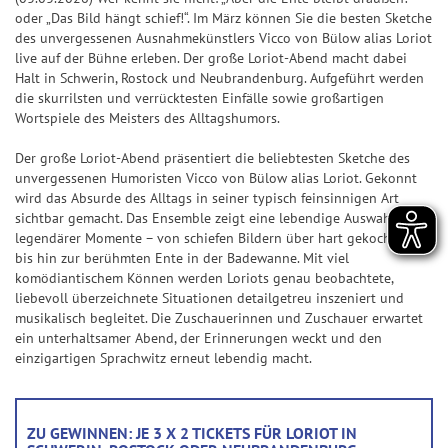
k
l
S
S
S
f
Jac
Pr
ke
5
oder „Das Bild hängt schief!“. Im März können Sie die besten Sketche
l
p
S
7
p
p
i
e
+6
kp
oje
n
des unvergessenen Ausnahmekünstlers Vicco von Bülow alias Loriot
e
o
p
7
i
i
e
r
live auf der Bühne erleben. Der große Loriot-Abend macht dabei
ot-
ktf
Ge
it
+7
t
i
e
e
g
b
Halt in Schwerin, Rostock und Neubrandenburg. Aufgeführt werden
Jä
ör
wi
S
u
die skurrilsten und verrücktesten Einfälle sowie großartigen
s
e
l
l
e
i
ge
de
nn
U
Wortspiele des Meisters des Alltagshumors.
+8
n
&
l
7
7
r
l
r
ru
za
P
g
G
a
7
7
-
a
Der große Loriot-Abend präsentiert die beliebtesten Sketche des
ng
hle
+9
+10
E
e
n
C
n
G
unvergessenen Humoristen Vicco von Bülow alias Loriot. Gekonnt
Natu
n
R
S
S
wird das Absurde des Alltags in seiner typisch feinsinnigen Art
w
l
h
z
e
r-
6
U
U
sichtbar gemacht. Das Ensemble zeigt eine lebendige Auswahl
und
i
e
a
w
Um
legendärer Momente – von schiefen Bildern über hart gekochte Eier
P
P
G
n
it
n
i
welt
G
bis hin zur berühmten Ente in der Badewanne. Mit viel
E
E
l
schu
n
u
c
n
l
komödiantischem Können werden Loriots genau beobachtete,
tz
R
R
ü
liebevoll überzeichnete Situationen detailgetreu inszeniert und
e
n
e
n
ü
dan
6
6
c
musikalisch begleitet. Die Zuschauerinnen und Zuschauer erwartet
k
g
z
c
BIN
F
ein unterhaltsamer Abend, der Erinnerungen weckt und den
S
k
a
k
GO!
einzigartigen Sprachwitz erneut lebendig macht.
e
G
p
s
h
s
h
e
i
-
l
S
l
w
e
T
e
p
ZU GEWINNEN: JE 3 X 2 TICKETS FÜR LORIOT IN
e
i
l
i