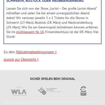
SCHWERIN, ROSTOCK ODER NEUBRANDENBURG
n
ir
n
n
7
p
&
a
Lassen Sie sich von der Show „Loriot – Der große Loriot-Abend“
d
n
7
p
Q
l
mitreißen und seien Sie bei einem unvergesslichen Abend
e
z
dabei! Wir verlosen jeweils 3 x 2 Tickets für die Shows in
u
e
S
Z
a
Schwerin (27. März), Rostock (28. März) und Neubrandenburg
o
U
a
h
(29. März). Wie Sie am Gewinnspiel teilnehmen können, erfahren
S
t
P
Sie im
glüXmagazin Nr. 10
. Einsendeschluss ist der 09. März. Viel
h
l
i
e
E
Glück!
l
e
e
n
R
e
n
g
6
S
n
&
e
Zu den
Teilnahmebedingungen >
p
Q
r-
zurück zur Übersicht
>
T
i
u
C
r
e
o
h
e
l
t
a
ff
p
SICHER SPIELEN BEIM ORIGINAL
e
n
e
l
n
c
r
a
e
b
S
n
il
p