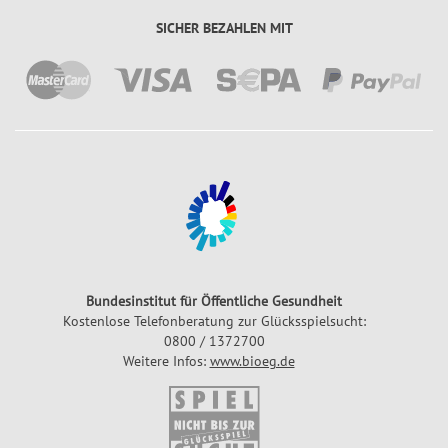
a
i
SICHER BEZAHLEN MIT
n
e
z
l
p
G
l
l
a
ü
n
c
k
s
z
a
h
Bundesinstitut für Öffentliche Gesundheit
l
Kostenlose Telefonberatung zur Glücksspielsucht:
0800 / 1372700
e
Weitere Infos:
www.bioeg.de
n
G
l