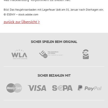
ü
c
Bild: Das Neujahrsanbaden mit Lagerfeuer lädt am 01. Januar nach Dierhagen ein.
k
© ESENIY – stock.adobe.com
s
zurück zur Übersicht
>
-
T
i
SICHER SPIELEN BEIM ORIGINAL
p
p
SICHER BEZAHLEN MIT