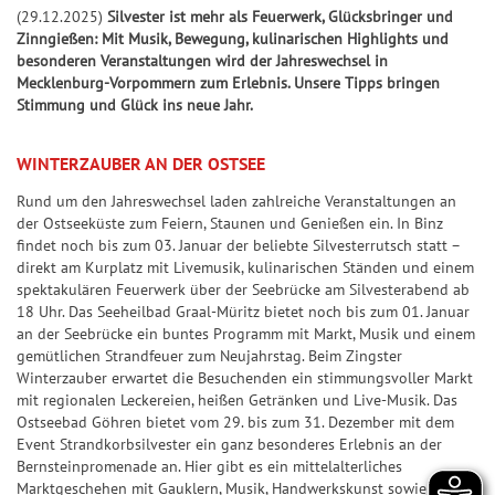
k
l
S
S
S
f
Jac
Pr
ke
5
(29.12.2025)
Silvester ist mehr als Feuerwerk, Glücksbringer und
l
p
S
7
p
p
i
e
+6
kp
oje
n
Zinngießen: Mit Musik, Bewegung, kulinarischen Highlights und
e
o
p
7
i
i
e
r
besonderen Veranstaltungen wird der Jahreswechsel in
ot-
ktf
Ge
it
+7
t
i
e
e
g
b
Mecklenburg-Vorpommern zum Erlebnis. Unsere Tipps bringen
Jä
ör
wi
S
u
Stimmung und Glück ins neue Jahr.
s
e
l
l
e
i
ge
de
nn
U
+8
n
&
l
7
7
r
l
r
ru
za
P
g
WINTERZAUBER AN DER OSTSEE
G
a
7
7
-
a
ng
hle
+9
+10
E
e
n
C
n
G
Rund um den Jahreswechsel laden zahlreiche Veranstaltungen an
Natu
n
R
S
S
w
l
h
z
e
r-
der Ostseeküste zum Feiern, Staunen und Genießen ein. In Binz
6
U
U
und
findet noch bis zum 03. Januar der beliebte Silvesterrutsch statt –
i
e
a
w
Um
P
P
G
direkt am Kurplatz mit Livemusik, kulinarischen Ständen und einem
n
it
n
i
welt
G
spektakulären Feuerwerk über der Seebrücke am Silvesterabend ab
E
E
l
schu
n
u
c
n
l
18 Uhr. Das Seeheilbad Graal-Müritz bietet noch bis zum 01. Januar
tz
R
R
ü
e
n
e
n
an der Seebrücke ein buntes Programm mit Markt, Musik und einem
ü
dan
6
6
c
k
gemütlichen Strandfeuer zum Neujahrstag. Beim Zingster
g
z
c
BIN
F
S
k
Winterzauber erwartet die Besuchenden ein stimmungsvoller Markt
a
k
GO!
mit regionalen Leckereien, heißen Getränken und Live-Musik. Das
e
G
p
s
h
s
Ostseebad Göhren bietet vom 29. bis zum 31. Dezember mit dem
h
e
i
-
l
Event Strandkorbsilvester ein ganz besonderes Erlebnis an der
S
l
w
e
T
Bernsteinpromenade an. Hier gibt es ein mittelalterliches
e
p
e
i
l
i
Marktgeschehen mit Gauklern, Musik, Handwerkskunst sowie