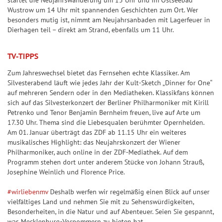
startet die Neujahrswanderung um 13 Uhr und im Ostseebad
a
i
Wustrow um 14 Uhr mit spannenden Geschichten zum Ort. Wer
n
e
besonders mutig ist, nimmt am Neujahrsanbaden mit Lagerfeuer in
z
l
Dierhagen teil – direkt am Strand, ebenfalls um 11 Uhr.
p
G
l
TV-TIPPS
l
a
ü
Zum Jahreswechsel bietet das Fernsehen echte Klassiker. Am
n
Silvesterabend läuft wie jedes Jahr der Kult-Sketch „Dinner for One“
c
auf mehreren Sendern oder in den Mediatheken. Klassikfans können
k
sich auf das Silvesterkonzert der Berliner Philharmoniker mit Kirill
s
Petrenko und Tenor Benjamin Bernheim freuen, live auf Arte um
z
17.30 Uhr. Thema sind die Liebesqualen berühmter Opernhelden.
Am 01. Januar überträgt das ZDF ab 11.15 Uhr ein weiteres
a
musikalisches Highlight: das Neujahrskonzert der Wiener
h
Philharmoniker, auch online in der ZDF-Mediathek. Auf dem
l
Programm stehen dort unter anderem Stücke von Johann Strauß,
e
Josephine Weinlich und Florence Price.
n
#wirliebenmv
Deshalb werfen wir regelmäßig einen Blick auf unser
vielfältiges Land und nehmen Sie mit zu Sehenswürdigkeiten,
G
Besonderheiten, in die Natur und auf Abenteuer. Seien Sie gespannt,
l
was Mecklenburg-Vorpommern zu bieten hat.