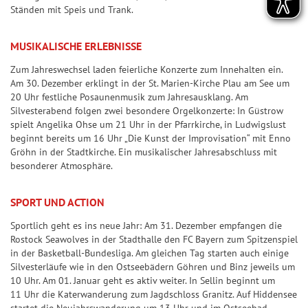
n
ir
Ständen mit Speis und Trank.
n
n
7
p
&
a
d
n
7
p
Q
l
e
z
MUSIKALISCHE ERLEBNISSE
u
e
S
Z
a
Zum Jahreswechsel laden feierliche Konzerte zum Innehalten ein.
o
U
a
h
S
Am 30. Dezember erklingt in der St. Marien-Kirche Plau am See um
t
P
h
l
20 Uhr festliche Posaunenmusik zum Jahresausklang. Am
i
e
E
Silvesterabend folgen zwei besondere Orgelkonzerte: In Güstrow
l
e
e
n
R
spielt Angelika Ohse um 21 Uhr in der Pfarrkirche, in Ludwigslust
e
n
g
beginnt bereits um 16 Uhr „Die Kunst der Improvisation“ mit Enno
6
S
n
&
e
Gröhn in der Stadtkirche. Ein musikalischer Jahresabschluss mit
p
Q
besonderer Atmosphäre.
r-
T
i
u
C
r
e
o
SPORT UND ACTION
h
e
l
t
a
Sportlich geht es ins neue Jahr: Am 31. Dezember empfangen die
ff
p
e
n
Rostock Seawolves in der Stadthalle den FC Bayern zum Spitzenspiel
e
l
n
in der Basketball-Bundesliga. Am gleichen Tag starten auch einige
c
r
a
Silvesterläufe wie in den Ostseebädern Göhren und Binz jeweils um
e
b
S
10 Uhr. Am 01. Januar geht es aktiv weiter. In Sellin beginnt um
n
11 Uhr die Katerwanderung zum Jagdschloss Granitz. Auf Hiddensee
il
p