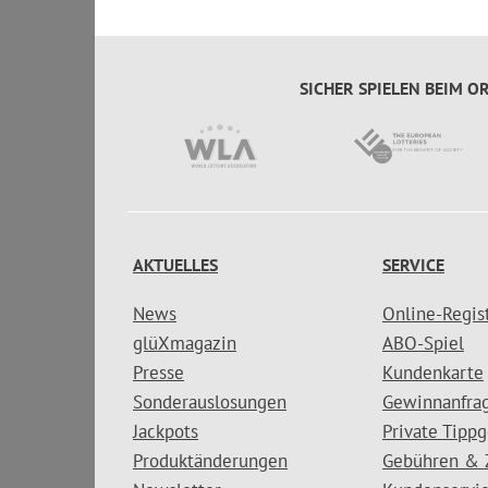
SICHER SPIELEN BEIM O
AKTUELLES
SERVICE
News
Online-Regis
glüXmagazin
ABO-Spiel
Presse
Kundenkarte
Sonderauslosungen
Gewinnanfra
Jackpots
Private Tipp
Produktänderungen
Gebühren & 