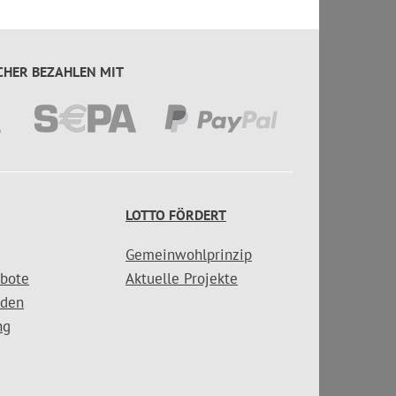
CHER BEZAHLEN MIT
LOTTO FÖRDERT
Gemeinwohlprinzip
ebote
Aktuelle Projekte
rden
ng