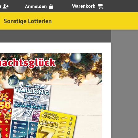
n
Warenkorb
Anmelden
chfolgenden Felder aus,
Sonstige Lotterien
eangebot nutzen können.
32
50
540.000
EUR
MIO
MIO
EUR
EUR
Diesen Sonntag im Jackpot
JETZT SPIELEN
Diesen Freitag im Jackpot
Diesen Samstag im Jackpot
ELDEN
JETZT SPIELEN
JETZT SPIELEN
JETZT SPIELEN
JETZT SPIELEN
Gewinnklasse 1, Chance rd. 1:1,3 Mio, ab 18 Jahren
Passwort vergessen?
Gewinnklasse 1, Chance rd. 1:140 Mio., ab 18 Jahren
Gewinnklasse 1, Chance rd. 1:140 Mio., ab 18 Jahren
 hier registrieren!