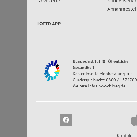
Newsletter
Kundenservi
Annahmestel
LOTTO APP
Bundesinstitut für Öffentliche
Gesundheit
Kostenlose Telefonberatung zur
Glücksspielsucht: 0800 / 1372700
Weitere Infos:
www.bioeg.de
Kontakt