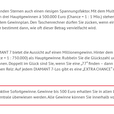
nden Sternen auch einen riesigen Spannungsfaktor. Mit dem Mult
n drei Hauptgewinnen à 500.000 Euro (Chance = 1 : 1 Mio.) stehen
f dem Gewinnplan. Den Taschenrechner dürfen Sie zücken, wenn ei
bestimmt dann, wie oft dieser Betrag vervielfacht wird.
IAMANT 7 bietet die Aussicht auf einen Millionengewinn. Hinter 
ce = 1 : 750.000) als Hauptgewinne. Rubbeln Sie die Glückszahl u
n. Doppelt im Glück sind Sie, wenn Sie eine „77“ finden – dann
hen Reiz: Auf jedem DIAMANT 7-Los gibt es eine „EXTRA CHANCE“
aktive Sofortgewinne. Gewinne bis 500 Euro erhalten Sie in allen
ntrale überwiesen werden. Alle Gewinne können Sie innerhalb vo