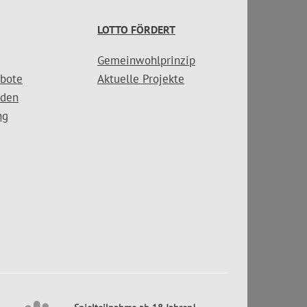
LOTTO FÖRDERT
Gemeinwohlprinzip
ebote
Aktuelle Projekte
rden
ng