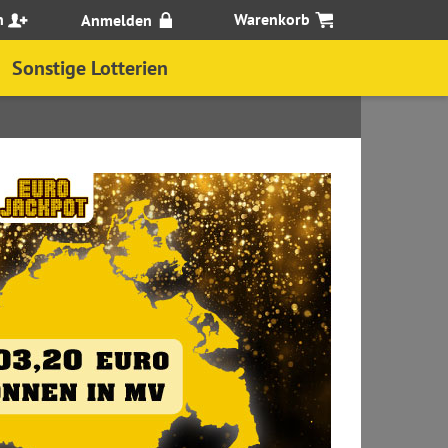
n
Warenkorb
Anmelden
chfolgenden Felder aus,
Sonstige Lotterien
eangebot nutzen können.
10
50
540.000
EUR
MIO
MIO
EUR
EUR
Diesen Sonntag im Jackpot
JETZT SPIELEN
Diesen Dienstag im Jackpot
Diesen Samstag im Jackpot
ELDEN
JETZT SPIELEN
JETZT SPIELEN
JETZT SPIELEN
JETZT SPIELEN
Gewinnklasse 1, Chance rd. 1:1,3 Mio, ab 18 Jahren
Passwort vergessen?
Gewinnklasse 1, Chance rd. 1:140 Mio., ab 18 Jahren
Gewinnklasse 1, Chance rd. 1:140 Mio., ab 18 Jahren
 hier registrieren!