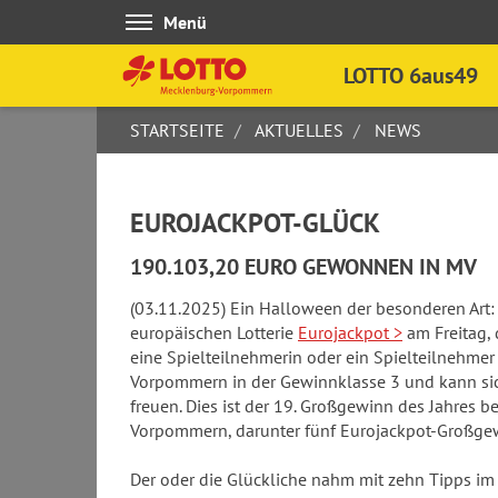
Menü
LOTTO 6aus49
News, Sonderauslosungen, Jackpots uvm.
STARTSEITE
AKTUELLES
NEWS
News
Spie
Spie
Spie
Spie
Spie
TOTO
NORMALSCHEIN
NORMALSCHEIN
SPIELSCHEIN
SPIELSCHEIN
BINGO!-LOS
Annahmestellensuche, Gewinnanfrage, Kundenkarte uvm.
glüXmagazin
S
Online-Registrierung
EUROJACKPOT-GLÜCK
Zusa
Zusa
Zusa
Zusa
Zusa
TOTO
Presse
SYSTEMSCHEIN
SYSTEMSCHEIN
Dauerschein
G
Spieler- und Jugenschutz
ABO-Spiel
Typ
Einsatz
190.103,20 EURO GEWONNEN IN MV
Anzahl Lose
S
S
S
S
S
Sonderauslosungen
S
Jack
Jack
Proj
Gewi
Dauerschein
Dauerschein
Spielsuchtprävention
Kundenkarte
Quicktipp spielen
+1
+2
+3
+4
+5
Natur-
(03.11.2025) Ein Halloween der besonderen Art:
S
S
S
S
G
Jackpots
Alles rund um LOTTO Mecklenburg-Vorpommern
Jugendschutz
europäischen Lotterie
Eurojackpot >
am Freitag,
Jackpot-Jäger
Jackpot-Jäger
+1
+2
+3
+4
+5
Gewinnanfrage
+6
+7
+8
+9
+10
G
S
S
Produktänderungen
eine Spielteilnehmerin oder ein Spielteilnehme
Portrait
Quicktipp spielen
Quicktipp spielen
Responsible Gaming
Vorpommern in der Gewinnklasse 3 und kann si
Private Tippgemeinschaften
S
Newsletter
Stellenangebote
+1
+1
+5
+5
+10
+10
+15
+15
+20
+20
freuen. Dies ist der 19. Großgewinn des Jahres 
Gemeinwohlprinzip
Spielersperre
Gebühren & Zeiten
Vorpommern, darunter fünf Eurojackpot-Großge
Partner werden
Einfach, immer und überall mitspielen
Aktuelle Projekte
Kundenservice
Der oder die Glückliche nahm mit zehn Tipps im 
Zertifizierung