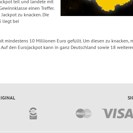
JETZT RE
ackpot teil und landete mit
ewinnklasse einen Treffer.
 Jackpot zu knacken. Die
 liegt bei
 mit mindestens 10 Millionen Euro gefüllt. Um diesen zu knacke
. Auf den Eurojackpot kann in ganz Deutschland sowie 18 weitere
RIGINAL
SI