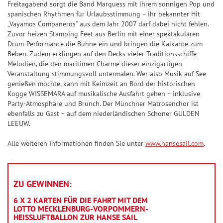
Freitagabend sorgt die Band Marquess mit ihrem sonnigen Pop und
ü
spanischen Rhythmen für Urlaubsstimmung – ihr bekannter Hit
c
„Vayamos Companeros“ aus dem Jahr 2007 darf dabei nicht fehlen.
k
Zuvor heizen Stamping Feet aus Berlin mit einer spektakulären
s
Drum-Performance die Bühne ein und bringen die Kaikante zum
Beben. Zudem erklingen auf den Decks vieler Traditionsschiffe
-
Melodien, die den maritimen Charme dieser einzigartigen
T
Veranstaltung stimmungsvoll untermalen. Wer also Musik auf See
i
genießen möchte, kann mit Keimzeit an Bord der historischen
p
Kogge WISSEMARA auf musikalische Ausfahrt gehen – inklusive
Party-Atmosphäre und Brunch. Der Münchner Matrosenchor ist
p
ebenfalls zu Gast − auf dem niederländischen Schoner GULDEN
LEEUW.
Alle weiteren Informationen finden Sie unter
www.hansesail.com
.
ZU GEWINNEN:
6 X 2 KARTEN FÜR DIE FAHRT MIT DEM
LOTTO MECKLENBURG-VORPOMMERN-
HEISSLUFTBALLON ZUR HANSE SAIL