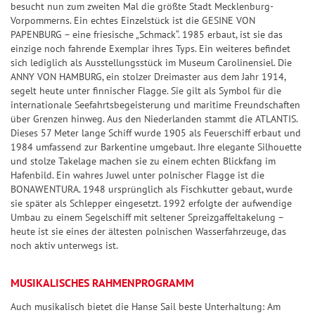
a
i
besucht nun zum zweiten Mal die größte Stadt Mecklenburg-
Vorpommerns. Ein echtes Einzelstück ist die GESINE VON
n
e
PAPENBURG – eine friesische „Schmack“. 1985 erbaut, ist sie das
z
l
einzige noch fahrende Exemplar ihres Typs. Ein weiteres befindet
p
sich lediglich als Ausstellungsstück im Museum Carolinensiel. Die
G
l
ANNY VON HAMBURG, ein stolzer Dreimaster aus dem Jahr 1914,
l
segelt heute unter finnischer Flagge. Sie gilt als Symbol für die
a
ü
internationale Seefahrtsbegeisterung und maritime Freundschaften
n
über Grenzen hinweg. Aus den Niederlanden stammt die ATLANTIS.
c
Dieses 57 Meter lange Schiff wurde 1905 als Feuerschiff erbaut und
k
1984 umfassend zur Barkentine umgebaut. Ihre elegante Silhouette
s
und stolze Takelage machen sie zu einem echten Blickfang im
z
Hafenbild. Ein wahres Juwel unter polnischer Flagge ist die
BONAWENTURA. 1948 ursprünglich als Fischkutter gebaut, wurde
a
sie später als Schlepper eingesetzt. 1992 erfolgte der aufwendige
h
Umbau zu einem Segelschiff mit seltener Spreizgaffeltakelung –
l
heute ist sie eines der ältesten polnischen Wasserfahrzeuge, das
e
noch aktiv unterwegs ist.
n
MUSIKALISCHES RAHMENPROGRAMM
G
l
Auch musikalisch bietet die Hanse Sail beste Unterhaltung: Am