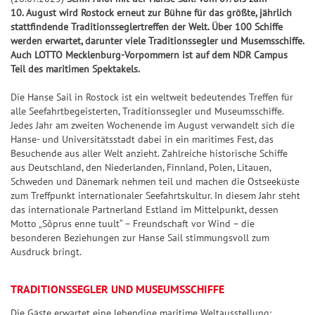
k
l
S
S
S
f
Jac
Pr
ke
5
10. August wird Rostock erneut zur Bühne für das größte, jährlich
l
p
S
7
p
p
i
e
+6
kp
oje
n
stattfindende Traditionsseglertreffen der Welt. Über 100 Schiffe
e
o
p
7
i
i
e
r
werden erwartet, darunter viele Traditionssegler und Musemsschiffe.
ot-
ktf
Ge
it
+7
t
i
e
e
g
b
Auch LOTTO Mecklenburg-Vorpommern ist auf dem NDR Campus
Jä
ör
wi
S
u
Teil des maritimen Spektakels.
s
e
l
l
e
i
ge
de
nn
U
+8
n
&
l
7
7
r
l
r
ru
za
Die Hanse Sail in Rostock ist ein weltweit bedeutendes Treffen für
P
g
G
a
7
7
-
a
alle Seefahrtbegeisterten, Traditionssegler und Museumsschiffe.
ng
hle
+9
+10
E
e
n
C
n
G
Jedes Jahr am zweiten Wochenende im August verwandelt sich die
Natu
n
R
S
S
Hanse- und Universitätsstadt dabei in ein maritimes Fest, das
w
l
h
z
e
r-
6
U
U
Besuchende aus aller Welt anzieht. Zahlreiche historische Schiffe
und
i
e
a
w
Um
aus Deutschland, den Niederlanden, Finnland, Polen, Litauen,
P
P
G
n
it
n
i
welt
G
Schweden und Dänemark nehmen teil und machen die Ostseeküste
E
E
l
schu
n
u
c
n
l
zum Treffpunkt internationaler Seefahrtskultur. In diesem Jahr steht
tz
R
R
ü
das internationale Partnerland Estland im Mittelpunkt, dessen
e
n
e
n
ü
dan
6
6
c
Motto „Sõprus enne tuult“ – Freundschaft vor Wind – die
k
g
z
c
BIN
F
besonderen Beziehungen zur Hanse Sail stimmungsvoll zum
S
k
a
k
GO!
Ausdruck bringt.
e
G
p
s
h
s
h
e
i
-
l
S
TRADITIONSSEGLER UND MUSEUMSSCHIFFE
l
w
e
T
e
p
e
i
l
i
Die Gäste erwartet eine lebendige maritime Weltausstellung: