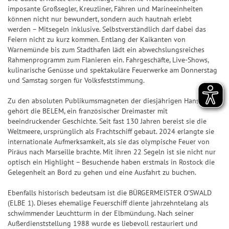
n
ir
n
n
7
p
imposante Großsegler, Kreuzliner, Fähren und Marineeinheiten
&
a
können nicht nur bewundert, sondern auch hautnah erlebt
d
n
7
p
Q
l
werden – Mitsegeln inklusive. Selbstverständlich darf dabei das
e
z
Feiern nicht zu kurz kommen. Entlang der Kaikanten von
u
e
S
Z
a
Warnemünde bis zum Stadthafen lädt ein abwechslungsreiches
o
U
a
h
Rahmenprogramm zum Flanieren ein. Fahrgeschäfte, Live-Shows,
S
t
P
kulinarische Genüsse und spektakuläre Feuerwerke am Donnerstag
h
l
i
e
E
und Samstag sorgen für Volksfeststimmung.
l
e
e
n
R
e
n
g
Zu den absoluten Publikumsmagneten der diesjährigen Hanse Sail
6
S
n
&
gehört die BELEM, ein französischer Dreimaster mit
e
p
beeindruckender Geschichte. Seit fast 130 Jahren bereist sie die
Q
r-
T
Weltmeere, ursprünglich als Frachtschiff gebaut. 2024 erlangte sie
i
u
C
internationale Aufmerksamkeit, als sie das olympische Feuer von
r
e
o
h
Piräus nach Marseille brachte. Mit ihren 22 Segeln ist sie nicht nur
e
l
t
optisch ein Highlight – Besuchende haben erstmals in Rostock die
a
ff
p
Gelegenheit an Bord zu gehen und eine Ausfahrt zu buchen.
e
n
e
l
n
c
Ebenfalls historisch bedeutsam ist die BÜRGERMEISTER O'SWALD
r
a
e
(ELBE 1). Dieses ehemalige Feuerschiff diente jahrzehntelang als
b
S
n
schwimmender Leuchtturm in der Elbmündung. Nach seiner
il
p
Außerdienststellung 1988 wurde es liebevoll restauriert und