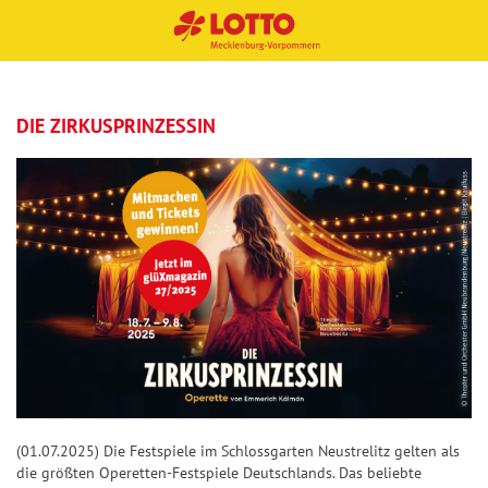
TOT
Spie
Sp
Sp
Sp
Sp
Sofo
Ge
Ge
Ge
Qu
Gewi
DIE ZIRKUSPRINZESSIN
NORMALSCHEIN
NORMALSCHEIN
BINGO!-LOS
SPIELSCHEIN
SPIELSCHEIN
O
lanle
iel
iel
iel
iel
rtlot
wi
wi
wi
ot
nnza
6aus
itun
anl
anl
anl
anl
terie
nn
nn
nn
en
hlen
SYSTEMSCHEIN
SYSTEMSCHEIN
45
g
eit
eit
eit
eit
n
za
za
za
Dauerschein
Typ
Einsatz
St
Quot
Aus
un
un
un
un
hle
hle
hle
Anzahl Lose
Quicktipp
Dauerschein
Dauerschein
Zusa
ati
en
wahl
g
g
g
g
n
n
n
spielen
+1
tzlot
sti
tipp
+2
+3
+4
+5
Jackpot-
Jackpot-
Stati
terie
Zu
Zu
Zu
Zu
Qu
Qu
Qu
ke
S
+2
Jäger
Jäger
stike
TOT
n
sat
sat
sat
sat
ot
ot
ot
n
p
Quicktipp
Quicktipp
n
O
zlo
zlo
zlo
zlo
en
en
en
spielen
spielen
+3
i
S
T
+5
+5
+10
+10
+15
+15
+20
+20
Jack
13er
tte
tte
tte
tte
e
J
p
r
pot-
St
Erge
rie
rie
rie
rie
+4
l
a
i
e
Jäge
ati
bnis
n
n
n
pl
(01.07.2025) Die Festspiele im Schlossgarten Neustrelitz gelten als
a
c
e
f
+5
r
sti
tipp
us
die größten Operetten-Festspiele Deutschlands. Das beliebte
n