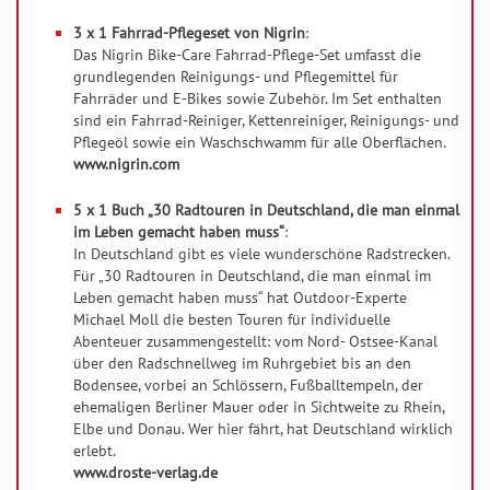
3 x 1 Fahrrad-Pflegeset von Nigrin
:
Das Nigrin Bike-Care Fahrrad-Pflege-Set umfasst die
grundlegenden Reinigungs- und Pflegemittel für
Fahrräder und E-Bikes sowie Zubehör. Im Set enthalten
sind ein Fahrrad-Reiniger, Kettenreiniger, Reinigungs- und
Pflegeöl sowie ein Waschschwamm für alle Oberflächen.
www.nigrin.com
5 x 1 Buch „30 Radtouren in Deutschland, die man einmal
im Leben gemacht haben muss“
:
In Deutschland gibt es viele wunderschöne Radstrecken.
Für „30 Radtouren in Deutschland, die man einmal im
Leben gemacht haben muss“ hat Outdoor-Experte
Michael Moll die besten Touren für individuelle
Abenteuer zusammengestellt: vom Nord- Ostsee-Kanal
über den Radschnellweg im Ruhrgebiet bis an den
Bodensee, vorbei an Schlössern, Fußballtempeln, der
ehemaligen Berliner Mauer oder in Sichtweite zu Rhein,
Elbe und Donau. Wer hier fährt, hat Deutschland wirklich
erlebt.
www.droste-verlag.de