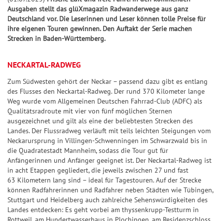
k
l
S
S
S
f
Jac
Pr
ke
5
Ausgaben stellt das glüXmagazin Radwanderwege aus ganz
l
p
S
7
p
p
i
e
+6
kp
oje
n
Deutschland vor. Die Leserinnen und Leser können tolle Preise für
e
o
p
7
i
i
e
r
ihre eigenen Touren gewinnen. Den Auftakt der Serie machen
ot-
ktf
Ge
it
+7
t
i
e
e
g
b
Strecken in Baden-Württemberg.
Jä
ör
wi
S
u
s
e
l
l
e
i
ge
de
nn
U
+8
n
&
l
7
7
r
l
NECKARTAL-RADWEG
r
ru
za
P
g
G
a
7
7
-
a
ng
hle
+9
+10
E
Zum Südwesten gehört der Neckar – passend dazu gibt es entlang
e
n
C
n
G
Natu
n
des Flusses den Neckartal-Radweg. Der rund 370 Kilometer lange
R
S
S
w
l
h
z
e
r-
Weg wurde vom Allgemeinen Deutschen Fahrrad-Club (ADFC) als
6
U
U
und
i
e
a
Qualitätsradroute mit vier von fünf möglichen Sternen
w
Um
P
P
G
ausgezeichnet und gilt als eine der beliebtesten Strecken des
n
it
n
i
welt
G
E
E
l
Landes. Der Flussradweg verläuft mit teils leichten Steigungen vom
schu
n
u
c
n
l
Neckarursprung in Villingen-Schwenningen im Schwarzwald bis in
tz
R
R
ü
e
n
e
n
ü
dan
die Quadratestadt Mannheim, sodass die Tour gut für
6
6
c
k
g
Anfängerinnen und Anfänger geeignet ist. Der Neckartal-Radweg ist
z
c
BIN
F
S
k
in acht Etappen gegliedert, die jeweils zwischen 27 und fast
a
k
GO!
e
G
p
s
63 Kilometern lang sind – ideal für Tagestouren. Auf der Strecke
h
s
können Radfahrerinnen und Radfahrer neben Städten wie Tübingen,
h
e
i
-
l
S
Stuttgart und Heidelberg auch zahlreiche Sehenswürdigkeiten des
l
w
e
T
Landes entdecken: Es geht vorbei am thyssenkrupp-Testturm in
e
p
e
i
l
i
Rottweil, am Hundertwasserhaus in Plochingen, am Residenzschloss