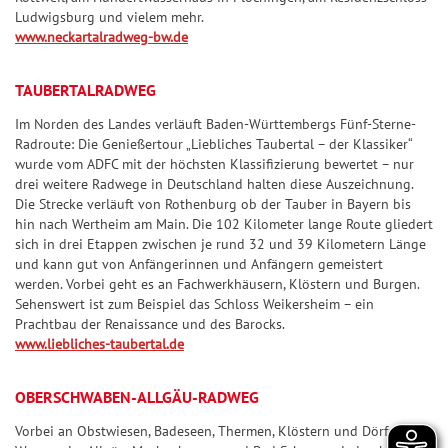
n
ir
n
n
7
p
Ludwigsburg und vielem mehr.
&
a
www.neckartalradweg-bw.de
d
n
7
p
Q
l
e
z
u
e
S
TAUBERTALRADWEG
Z
a
o
U
a
h
S
Im Norden des Landes verläuft Baden-Württembergs Fünf-Sterne-
t
P
h
l
i
Radroute: Die Genießertour „Liebliches Taubertal – der Klassiker“
e
E
wurde vom ADFC mit der höchsten Klassifizierung bewertet – nur
l
e
e
n
R
drei weitere Radwege in Deutschland halten diese Auszeichnung.
e
n
g
Die Strecke verläuft von Rothenburg ob der Tauber in Bayern bis
6
S
n
&
e
hin nach Wertheim am Main. Die 102 Kilometer lange Route gliedert
p
Q
r-
sich in drei Etappen zwischen je rund 32 und 39 Kilometern Länge
T
i
und kann gut von Anfängerinnen und Anfängern gemeistert
u
C
r
werden. Vorbei geht es an Fachwerkhäusern, Klöstern und Burgen.
e
o
h
e
Sehenswert ist zum Beispiel das Schloss Weikersheim – ein
l
t
a
Prachtbau der Renaissance und des Barocks.
ff
p
e
n
www.liebliches-taubertal.de
e
l
n
c
r
a
e
OBERSCHWABEN-ALLGÄU-RADWEG
b
S
n
il
p
Vorbei an Obstwiesen, Badeseen, Thermen, Klöstern und Dörfern wie