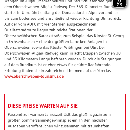
Wangen im Allgäu, Meckenbeuren und Bad Schussenried geht es auf
a
i
dem Oberschwaben-Allgäu-Radweg. Der 365-Kilometer-Rundkurs
n
e
startet in Ulm, führt entlang der Donau, durchs Alpenvorland fast
z
l
bis zum Bodensee und anschließend wieder Richtung Ulm zurück.
p
Auf der vom ADFC mit vier Sternen ausgezeichneten
G
Qualitätsradroute liegen zahlreiche Stationen der
l
l
Oberschwäbischen Barockstraße, zum Beispiel das Kloster St. Georg
a
in Ochsenhausen – eine der größten barocken Anlagen in
ü
n
Oberschwaben sowie das Kloster Wiblingen bei Ulm. Der
c
Oberschwaben-Allgäu-Radweg kann in acht Etappen zwischen 30
k
und 53 Kilometern Länge befahren werden. Durch die Steigungen
s
auf dem Rundkurs ist er eher etwas für geübte Radfahrende.
Erholung finden sie in zahlreichen Thermen auf der Strecke.
z
www.oberschwaben-tourismus.de
a
h
l
e
DIESE PREISE WARTEN AUF SIE
n
Passend zur warmen Jahreszeit lädt das glüXmagazin zum
G
großen Sommersammelgewinnspiel ein. In den nächsten
l
Ausgaben veröffentlichen wir zusammen mit traumhaften