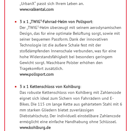
„UrbanX“ passt sich Ihrem Leben an.
www.valkental.com
3 x 1 „TWIG“-Fahrrad-Helm von Polisport
:
Der „TWIG“-Helm überzeugt mit seinem aerodynamischen
Design, das für eine optimale Belüftung sorgt, sowie mit
seiner bequemen Passform. Dank der innovativen
Technologie ist die äußere Schale fest mit der
stoßdämpfenden Innenschale verbunden, was für eine
hohe Widerstandsfähigkeit bei besonders geringem
Gewicht sorgt. Waschbare Polster erhöhen den
Tragekomfort zusätzlich.
www.polisport.com
3 x 1 Kettenschloss von Kohlburg
:
Das robuste Kettenschloss von Kohlberg mit Zahlencode
eignet sich ideal zum Sichern von Fahrrädern und E-
Bikes. Die 115 cm lange Kette aus gehärtetem Stahl mit 6
mm starken Gliedern bietet zuverlässigen
Diebstahlschutz. Der individuell einstellbare Zahlencode
ermöglicht eine einfache Handhabung ohne Schlüssel.
www.kohlburg.de