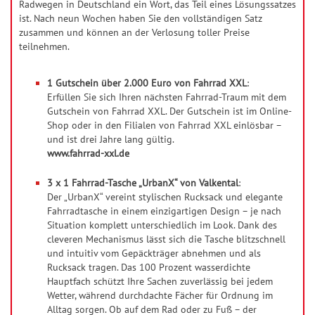
Radwegen in Deutschland ein Wort, das Teil eines Lösungssatzes
ü
ist. Nach neun Wochen haben Sie den vollständigen Satz
c
zusammen und können an der Verlosung toller Preise
k
teilnehmen.
s
-
1 Gutschein über 2.000 Euro von Fahrrad XXL
:
T
Erfüllen Sie sich Ihren nächsten Fahrrad-Traum mit dem
Gutschein von Fahrrad XXL. Der Gutschein ist im Online-
i
Shop oder in den Filialen von Fahrrad XXL einlösbar –
p
und ist drei Jahre lang gültig.
p
www.fahrrad-xxl.de
3 x 1 Fahrrad-Tasche „UrbanX“ von Valkental
:
Der „UrbanX“ vereint stylischen Rucksack und elegante
Fahrradtasche in einem einzigartigen Design – je nach
Situation komplett unterschiedlich im Look. Dank des
cleveren Mechanismus lässt sich die Tasche blitzschnell
und intuitiv vom Gepäckträger abnehmen und als
Rucksack tragen. Das 100 Prozent wasserdichte
Hauptfach schützt Ihre Sachen zuverlässig bei jedem
Wetter, während durchdachte Fächer für Ordnung im
Alltag sorgen. Ob auf dem Rad oder zu Fuß – der