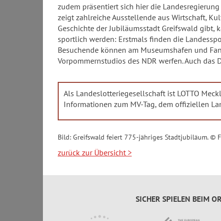
zudem präsentiert sich hier die Landesregierun
zeigt zahlreiche Ausstellende aus Wirtschaft, 
Geschichte der Jubiläumsstadt Greifswald gibt,
sportlich werden: Erstmals finden die Landesspor
Besuchende können am Museumshafen und Fangent
Vorpommernstudios des NDR werfen. Auch das DRK
Als Landeslotteriegesellschaft ist LOTTO Meck
Informationen zum MV-Tag, dem offiziellen Lan
Bild: Greifswald feiert 775-jähriges Stadtjubiläum. ©
zurück zur Übersicht
>
SICHER SPIELEN BEIM O