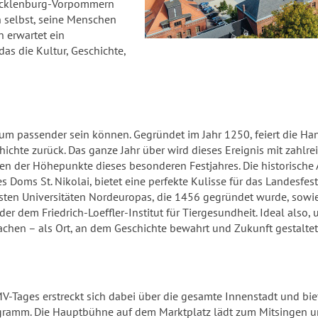
JETZT RE
Mecklenburg-Vorpommern
ch selbst, seine Menschen
 erwartet ein
as die Kultur, Geschichte,
um passender sein können. Gegründet im Jahr 1250, feiert die Han
ichte zurück. Das ganze Jahr über wird dieses Ereignis mit zahlr
nen der Höhepunkte dieses besonderen Festjahres. Die historische 
oms St. Nikolai, bietet eine perfekte Kulisse für das Landesfest.
testen Universitäten Nordeuropas, die 1456 gegründet wurde, sow
er dem Friedrich-Loeffler-Institut für Tiergesundheit. Ideal also
machen – als Ort, an dem Geschichte bewahrt und Zukunft gestaltet
-Tages erstreckt sich dabei über die gesamte Innenstadt und biet
gramm. Die Hauptbühne auf dem Marktplatz lädt zum Mitsingen un