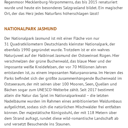
Regenmoor Mecklenburg-Vorpommerns, das bis 2015 renaturiert
ü
wurde und heute ein besonderes Salzgrasland bildet. Ein magischer
c
Ort, der das Herz jedes Naturfans höherschlagen lässt!
k
s
NATIONALPARK JASMUND
-
Der Nationalpark Jasmund ist mit einer Fläche von nur
T
31 Quadratkilometern Deutschlands kleinster Nationalpark, der
i
ebenfalls 1990 gegründet wurde. Trotzdem ist er ein wahres
p
Naturjuwel auf der Halbinsel Jasmund der Ostseeinsel Rügen. Hier
p
verschmelzen der grüne Buchenwald, das blaue Meer und der
imposante weiße Kreidefelsen, der vor 70 Millionen Jahren
entstanden ist, zu einem imposanten Naturpanorama. Im Herzen des
Parks befindet sich der größte zusammenhängende Buchenwald im
Ostseeraum, der mit seinen über 100 Mooren, Seen, Quellen und
Bächen sogar zum UNESCO-Welterbe zählt. Seit 2017 bestimmt
allein die Natur das Spiel im Nationalparkwald – die letzten
Nadelbäume wurden im Rahmen eines ambitionierten Waldumbaus
aufgelichtet, sodass sich die natürlichen Mischwälder frei entfalten
können. Der majestätische Königsstuhl, der mit 118 Metern über
dem Strand aufragt, rundet diese wild-romantische Landschaft ab
und versetzt Besuchende ins Staunen.