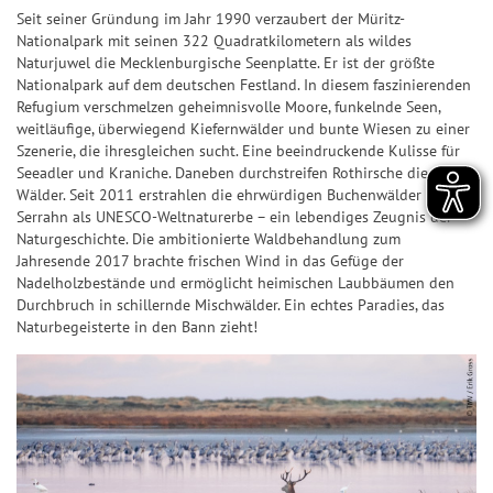
n
ir
n
n
7
p
Seit seiner Gründung im Jahr 1990 verzaubert der Müritz-
&
a
Nationalpark mit seinen 322 Quadratkilometern als wildes
d
n
7
p
Q
l
Naturjuwel die Mecklenburgische Seenplatte. Er ist der größte
e
z
Nationalpark auf dem deutschen Festland. In diesem faszinierenden
u
e
S
Z
a
Refugium verschmelzen geheimnisvolle Moore, funkelnde Seen,
o
U
a
h
weitläufige, überwiegend Kiefernwälder und bunte Wiesen zu einer
S
t
P
Szenerie, die ihresgleichen sucht. Eine beeindruckende Kulisse für
h
l
i
e
E
Seeadler und Kraniche. Daneben durchstreifen Rothirsche die
l
e
e
Wälder. Seit 2011 erstrahlen die ehrwürdigen Buchenwälder in
n
R
e
n
g
Serrahn als UNESCO-Weltnaturerbe – ein lebendiges Zeugnis der
6
S
n
&
Naturgeschichte. Die ambitionierte Waldbehandlung zum
e
p
Jahresende 2017 brachte frischen Wind in das Gefüge der
Q
r-
T
Nadelholzbestände und ermöglicht heimischen Laubbäumen den
i
u
C
Durchbruch in schillernde Mischwälder. Ein echtes Paradies, das
r
e
o
h
Naturbegeisterte in den Bann zieht!
e
l
t
a
ff
p
e
n
e
l
n
c
r
a
e
b
S
n
il
p