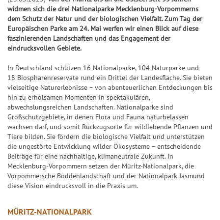
k
l
S
S
S
f
Jac
Pr
ke
5
widmen sich die drei Nationalparke Mecklenburg-Vorpommerns
l
p
S
7
p
p
i
e
+6
kp
oje
n
dem Schutz der Natur und der biologischen Vielfalt. Zum Tag der
e
o
p
7
i
i
e
r
Europäischen Parke am 24. Mai werfen wir einen Blick auf diese
ot-
ktf
Ge
it
+7
t
i
e
e
g
b
faszinierenden Landschaften und das Engagement der
Jä
ör
wi
S
u
eindrucksvollen Gebiete.
s
e
l
l
e
i
ge
de
nn
U
+8
n
&
l
7
7
r
l
r
ru
za
In Deutschland schützen 16 Nationalparke, 104 Naturparke und
P
g
G
a
7
7
-
a
18 Biosphärenreservate rund ein Drittel der Landesfläche. Sie bieten
ng
hle
+9
+10
E
e
n
C
n
G
vielseitige Naturerlebnisse – von abenteuerlichen Entdeckungen bis
Natu
n
R
S
S
hin zu erholsamen Momenten in spektakulären,
w
l
h
z
e
r-
6
U
U
abwechslungsreichen Landschaften. Nationalparke sind
und
i
e
a
w
Um
Großschutzgebiete, in denen Flora und Fauna naturbelassen
P
P
G
n
it
n
i
welt
G
wachsen darf, und somit Rückzugsorte für wildlebende Pflanzen und
E
E
l
schu
n
u
c
n
l
Tiere bilden. Sie fördern die biologische Vielfalt und unterstützen
tz
R
R
ü
die ungestörte Entwicklung wilder Ökosysteme – entscheidende
e
n
e
n
ü
dan
6
6
c
Beiträge für eine nachhaltige, klimaneutrale Zukunft. In
k
g
z
c
BIN
F
Mecklenburg-Vorpommern setzen der Müritz-Nationalpark, die
S
k
a
k
GO!
Vorpommersche Boddenlandschaft und der Nationalpark Jasmund
e
G
p
s
h
s
diese Vision eindrucksvoll in die Praxis um.
h
e
i
-
l
S
l
w
e
T
e
p
MÜRITZ-NATIONALPARK
e
i
l
i