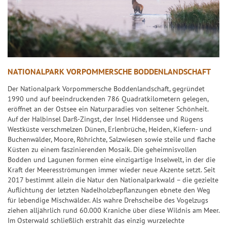
a
i
n
e
z
l
p
G
l
l
a
NATIONALPARK VORPOMMERSCHE BODDENLANDSCHAFT
ü
n
c
Der Nationalpark Vorpommersche Boddenlandschaft, gegründet
k
1990 und auf beeindruckenden 786 Quadratkilometern gelegen,
eröffnet an der Ostsee ein Naturparadies von seltener Schönheit.
s
Auf der Halbinsel Darß-Zingst, der Insel Hiddensee und Rügens
z
Westküste verschmelzen Dünen, Erlenbrüche, Heiden, Kiefern- und
a
Buchenwälder, Moore, Röhrichte, Salzwiesen sowie steile und flache
h
Küsten zu einem faszinierenden Mosaik. Die geheimnisvollen
Bodden und Lagunen formen eine einzigartige Inselwelt, in der die
l
Kraft der Meeresströmungen immer wieder neue Akzente setzt. Seit
e
2017 bestimmt allein die Natur den Nationalparkwald – die gezielte
n
Auflichtung der letzten Nadelholzbepflanzungen ebnete den Weg
für lebendige Mischwälder. Als wahre Drehscheibe des Vogelzugs
G
ziehen alljährlich rund 60.000 Kraniche über diese Wildnis am Meer.
l
Im Osterwald schließlich erstrahlt das einzig wurzelechte