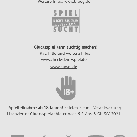
Weitere Infos:
www.bioeg.de
Glücksspiel kann süchtig machen!
Rat, Hilfe und weitere Infos:
www.check-dein-spiel.de
www.buwei.de
Spielteilnahme ab 18 Jahren!
Spielen Sie mit Verantwortung.
Lizenzierter Glücksspielanbieter nach
§ 9 Abs. 8 GlüStV 2021