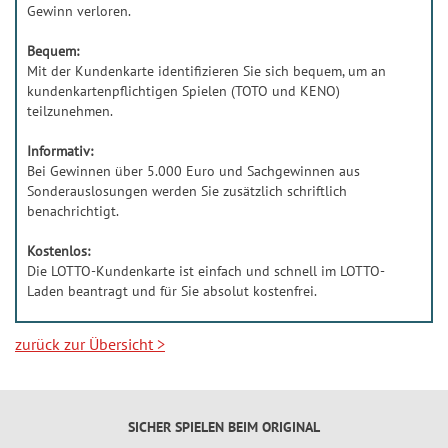
a
i
Gewinn verloren.
n
e
Bequem:
z
l
Mit der Kundenkarte identifizieren Sie sich bequem, um an
p
kundenkartenpflichtigen Spielen (TOTO und KENO)
G
l
teilzunehmen.
l
a
ü
Informativ:
n
c
Bei Gewinnen über 5.000 Euro und Sachgewinnen aus
Sonderauslosungen werden Sie zusätzlich schriftlich
k
benachrichtigt.
s
z
Kostenlos:
a
Die LOTTO-Kundenkarte ist einfach und schnell im LOTTO-
Laden beantragt und für Sie absolut kostenfrei.
h
l
zurück zur Übersicht
>
e
n
G
SICHER SPIELEN BEIM ORIGINAL
l