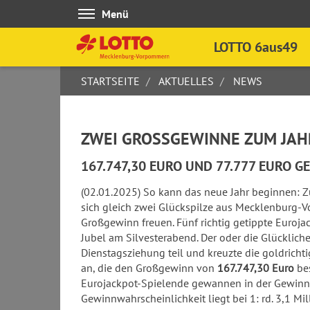
Menü
LOTTO 6aus49
News, Sonderauslosungen, Jackpots uvm.
STARTSEITE
AKTUELLES
NEWS
News
Spie
Spie
Spie
Spie
Spie
TOTO
NORMALSCHEIN
NORMALSCHEIN
SPIELSCHEIN
SPIELSCHEIN
BINGO!-LOS
Annahmestellensuche, Gewinnanfrage, Kundenkarte uvm.
glüXmagazin
S
Online-Registrierung
ZWEI GROSSGEWINNE ZUM JAH
Zusa
Zusa
Zusa
Zusa
Zusa
TOTO
Presse
SYSTEMSCHEIN
SYSTEMSCHEIN
Dauerschein
G
Spieler- und Jugenschutz
ABO-Spiel
Typ
Einsatz
167.747,30 EURO UND 77.777 EURO 
Anzahl Lose
S
S
S
S
S
Sonderauslosungen
S
Jack
Jack
Proj
Gewi
Dauerschein
Dauerschein
Spielsuchtprävention
Kundenkarte
Quicktipp spielen
+1
+2
+3
+4
+5
Natur-
(02.01.2025) So kann das neue Jahr beginnen: 
S
S
S
S
G
Jackpots
Alles rund um LOTTO Mecklenburg-Vorpommern
Jugendschutz
sich gleich zwei Glückspilze aus Mecklenburg-
Jackpot-Jäger
Jackpot-Jäger
+1
+2
+3
+4
+5
Gewinnanfrage
+6
+7
+8
+9
+10
G
S
S
Produktänderungen
Großgewinn freuen. Fünf richtig getippte Euroja
Portrait
Quicktipp spielen
Quicktipp spielen
Responsible Gaming
Jubel am Silvesterabend. Der oder die Glücklich
Private Tippgemeinschaften
S
Newsletter
Stellenangebote
+1
+1
+5
+5
+10
+10
+15
+15
+20
+20
Dienstagsziehung teil und kreuzte die goldrich
Gemeinwohlprinzip
Spielersperre
Gebühren & Zeiten
an, die den Großgewinn von
167.747,30 Euro
bes
Partner werden
Einfach, immer und überall mitspielen
Eurojackpot-Spielende gewannen in der Gewinnk
Aktuelle Projekte
Kundenservice
Gewinnwahrscheinlichkeit liegt bei 1: rd. 3,1 Mi
Zertifizierung