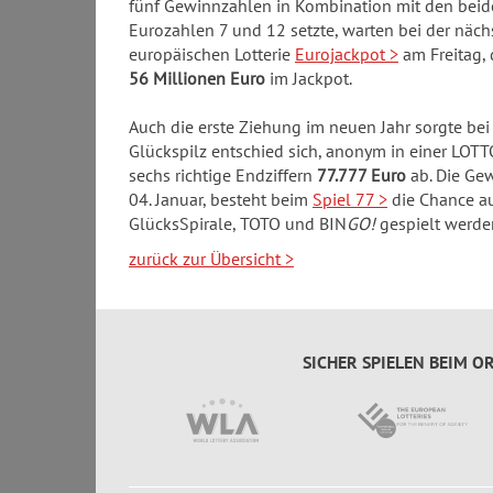
fünf Gewinnzahlen in Kombination mit den beid
Annahmestellensuche
Eurozahlen 7 und 12 setzte, warten bei der näc
Compliance
europäischen Lotterie
Eurojackpot >
am Freitag, 
Anfahrt
56 Millionen Euro
im Jackpot.
Auch die erste Ziehung im neuen Jahr sorgte be
Glückspilz entschied sich, anonym in einer LOT
sechs richtige Endziffern
77.777 Euro
ab. Die Gew
04. Januar, besteht beim
Spiel 77 >
die Chance a
GlücksSpirale, TOTO und BIN
GO!
gespielt werde
zurück zur Übersicht
>
SICHER SPIELEN BEIM O