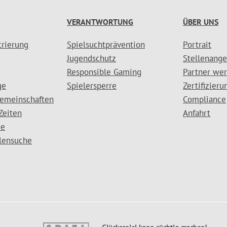
VERANTWORTUNG
ÜBER UNS
trierung
Spielsuchtprävention
Portrait
Jugendschutz
Stellenang
Responsible Gaming
Partner we
ge
Spielersperre
Zertifizieru
gemeinschaften
Compliance
Zeiten
Anfahrt
ce
lensuche