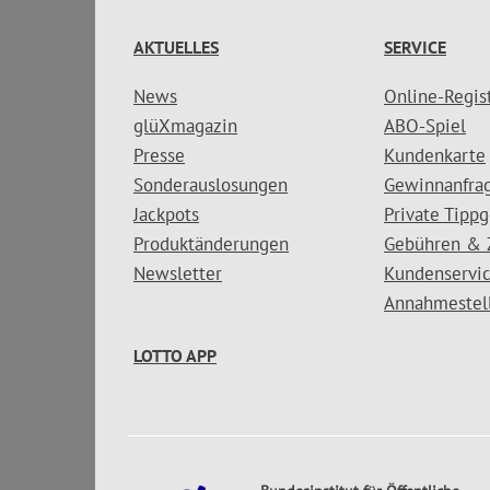
AKTUELLES
SERVICE
News
Online-Regis
glüXmagazin
ABO-Spiel
Presse
Kundenkarte
Sonderauslosungen
Gewinnanfra
Jackpots
Private Tipp
Produktänderungen
Gebühren & 
Newsletter
Kundenservi
Annahmestel
LOTTO APP