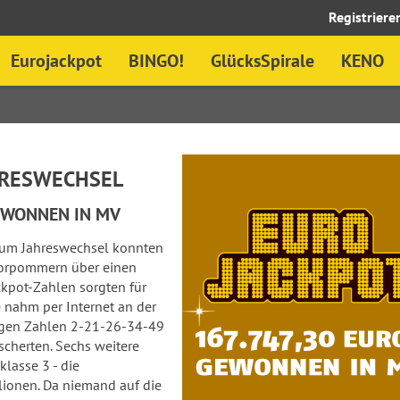
Registriere
Bitte füllen Sie die na
Eurojackpot
BINGO!
GlücksSpirale
KENO
damit Sie unser Spiel
E-Mail-Adresse
lanleitung
lanleitung
lanleitung
lanleitung
lanleitung
 6aus45 Auswahltipp
Gewinnzahlen
Gewinnzahlen
Gewinnzahlen
Gewinnzahlen
Quoten
Sofortlotterien
pielanleitung
RESWECHSEL
tzlotterien
tzlotterien
tzlotterien
tzlotterien
tzlotterie plus5
 13er Ergebnistipp
Quoten
Quoten
Quoten
Quoten
Statistiken
Passwort
ewinnzahlen & Quoten
GEWONNEN IN MV
piel 77
piel 77
piel 77
ieger-Chance
pielanleitung
Trefferbilanz
pielplan
pot-Jäger
pot-Jäger
ektförderung
nnzahlen
Statistiken
Statistiken
 und Umweltschutz dank BIN
GO!
Zum Jahreswechsel konnten
UPER 6
UPER 6
UPER 6
piel 77
ewinnzahlen & Quoten
Glücks-Tipp
Jackpots & Gewinne
ANM
Vorpommern über einen
lücksSpirale
UPER 6
pielplan
ckpot-Zahlen sorgten für
Fehlende Zahlen
e nahm per Internet an der
ieger-Chance
tigen Zahlen 2-21-26-34-49
Trefferbilanz
cherten. Sechs weitere
Glückszahlen
Neu hier?
Dann
lasse 3 - die
llionen. Da niemand auf die
Glücks-Tipp