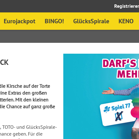
Registriere
Bitte füllen Sie die na
Eurojackpot
BINGO!
GlücksSpirale
KENO
damit Sie unser Spiel
E-Mail-Adresse
lanleitung
lanleitung
lanleitung
lanleitung
lanleitung
 6aus45 Auswahltipp
Gewinnzahlen
Gewinnzahlen
Gewinnzahlen
Gewinnzahlen
Quoten
Sofortlotterien
pielanleitung
ÜCK
tzlotterien
tzlotterien
tzlotterien
tzlotterien
tzlotterie plus5
 13er Ergebnistipp
Quoten
Quoten
Quoten
Quoten
Statistiken
Passwort
ewinnzahlen & Quoten
piel 77
piel 77
piel 77
ieger-Chance
pielanleitung
Trefferbilanz
pielplan
pot-Jäger
pot-Jäger
ektförderung
nnzahlen
Statistiken
Statistiken
 und Umweltschutz dank BIN
GO!
die Kirsche auf der Torte
UPER 6
UPER 6
UPER 6
piel 77
ewinnzahlen & Quoten
Glücks-Tipp
Jackpots & Gewinne
ANM
ine Extras den großen
lücksSpirale
UPER 6
pielplan
tterien. Mit den kleinen
Fehlende Zahlen
die Chance auf ganz große
ieger-Chance
Trefferbilanz
Glückszahlen
Neu hier?
Dann
, TOTO- und GlücksSpirale-
hance geben. Für die
Glücks-Tipp