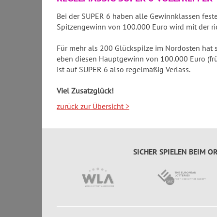
Bei der SUPER 6 haben alle Gewinnklassen feste 
Spitzengewinn von 100.000 Euro wird mit der ric
Für mehr als 200 Glückspilze im Nordosten hat 
eben diesen Hauptgewinn von 100.000 Euro (früh
ist auf SUPER 6 also regelmäßig Verlass.
Viel Zusatzglück!
zurück zur Übersicht
>
SICHER SPIELEN BEIM O