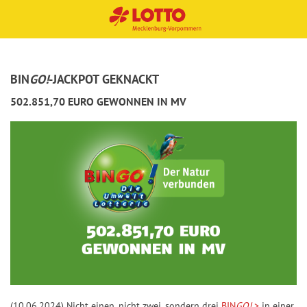
TOT
Spie
Sp
Sp
Sp
Sp
Sofo
Ge
Ge
Ge
Qu
Gewi
BIN
GO!
-JACKPOT GEKNACKT
NORMALSCHEIN
NORMALSCHEIN
BINGO!-LOS
SPIELSCHEIN
SPIELSCHEIN
O
lanle
iel
iel
iel
iel
rtlot
wi
wi
wi
ot
nnza
502.851,70 EURO GEWONNEN IN MV
6aus
itun
anl
anl
anl
anl
terie
nn
nn
nn
en
hlen
SYSTEMSCHEIN
SYSTEMSCHEIN
45
g
eit
eit
eit
eit
n
za
za
za
Dauerschein
Typ
Einsatz
St
Quot
Aus
un
un
un
un
hle
hle
hle
Anzahl Lose
Quicktipp
Dauerschein
Dauerschein
Zusa
ati
en
wahl
g
g
g
g
n
n
n
spielen
+1
tzlot
sti
tipp
+2
+3
+4
+5
Jackpot-
Jackpot-
Stati
terie
Zu
Zu
Zu
Zu
Qu
Qu
Qu
ke
S
+2
Jäger
Jäger
stike
TOT
n
sat
sat
sat
sat
ot
ot
ot
n
p
Quicktipp
Quicktipp
n
O
zlo
zlo
zlo
zlo
en
en
en
spielen
spielen
+3
i
S
T
+5
+5
+10
+10
+15
+15
+20
+20
Jack
13er
tte
tte
tte
tte
e
J
p
r
pot-
St
Erge
rie
rie
rie
rie
+4
l
a
i
e
Jäge
ati
bnis
n
n
n
pl
a
c
e
f
+5
r
sti
tipp
us
n
(10.06.2024) Nicht einen, nicht zwei, sondern drei
BIN
GO!
>
in einer