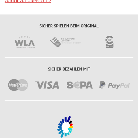
zurück zur Übersicht
>
n
ir
n
n
7
p
&
a
d
n
7
p
Q
l
e
z
u
e
S
SICHER SPIELEN BEIM ORIGINAL
Z
a
o
U
a
h
S
t
P
h
l
i
e
E
l
e
e
n
R
e
n
g
6
S
n
&
e
SICHER BEZAHLEN MIT
p
Q
r-
T
i
u
C
r
e
o
h
e
l
t
a
ff
p
e
n
e
l
n
c
r
a
e
b
S
n
il
p