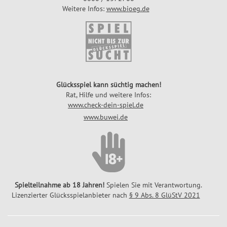
a
i
Weitere Infos:
www.bioeg.de
n
e
z
l
p
G
l
l
a
ü
n
Glücksspiel kann süchtig machen!
c
Rat, Hilfe und weitere Infos:
k
www.check-dein-spiel.de
s
www.buwei.de
z
a
h
l
e
Spielteilnahme ab 18 Jahren!
Spielen Sie mit Verantwortung.
n
Lizenzierter Glücksspielanbieter nach
§ 9 Abs. 8 GlüStV 2021
G
l