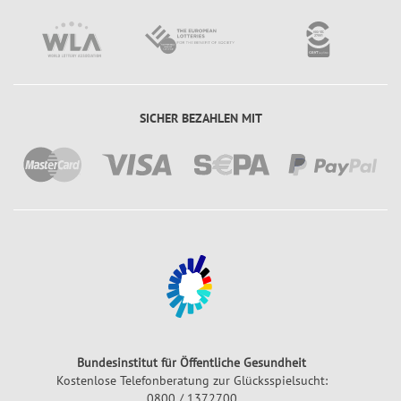
n
ir
n
n
7
p
&
a
d
n
7
p
Q
l
e
z
u
e
S
Z
a
o
U
a
h
S
t
P
SICHER BEZAHLEN MIT
h
l
i
e
E
l
e
e
n
R
e
n
g
6
S
n
&
e
p
Q
r-
T
i
u
C
r
e
o
h
e
l
t
a
ff
p
e
n
e
l
n
c
r
a
e
b
S
Bundesinstitut für Öffentliche Gesundheit
n
Kostenlose Telefonberatung zur Glücksspielsucht:
il
p
0800 / 1372700