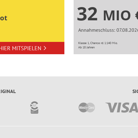
32
MIO 
pot
Annahmeschluss: 07.08.2026
Klasse 1, Chance rd. 1:140 Mio.
HIER MITSPIELEN
Ab 18 Jahren
RIGINAL
SI