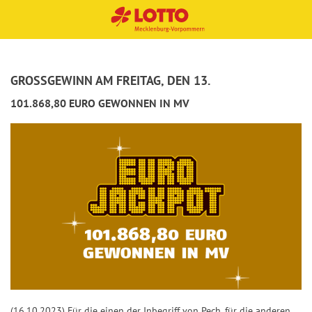
TOT
Spie
Sp
Sp
Sp
Sp
Sofo
Ge
Ge
Ge
Qu
Gewi
GROSSGEWINN AM FREITAG, DEN 13.
NORMALSCHEIN
NORMALSCHEIN
BINGO!-LOS
SPIELSCHEIN
SPIELSCHEIN
O
lanle
iel
iel
iel
iel
rtlot
wi
wi
wi
ot
nnza
101.868,80 EURO GEWONNEN IN MV
6aus
itun
anl
anl
anl
anl
terie
nn
nn
nn
en
hlen
SYSTEMSCHEIN
SYSTEMSCHEIN
45
g
eit
eit
eit
eit
n
za
za
za
Dauerschein
Typ
Einsatz
St
Quot
Aus
un
un
un
un
hle
hle
hle
Anzahl Lose
Quicktipp
Dauerschein
Dauerschein
Zusa
ati
en
wahl
g
g
g
g
n
n
n
spielen
+1
tzlot
sti
tipp
+2
+3
+4
+5
Jackpot-
Jackpot-
Stati
terie
Zu
Zu
Zu
Zu
Qu
Qu
Qu
ke
S
+2
Jäger
Jäger
stike
TOT
n
sat
sat
sat
sat
ot
ot
ot
n
p
Quicktipp
Quicktipp
n
O
zlo
zlo
zlo
zlo
en
en
en
spielen
spielen
+3
i
S
T
+5
+5
+10
+10
+15
+15
+20
+20
Jack
13er
tte
tte
tte
tte
e
J
p
r
pot-
St
Erge
rie
rie
rie
rie
+4
l
a
i
e
Jäge
ati
bnis
n
n
n
pl
a
c
e
f
+5
r
sti
tipp
us
n
(16.10.2023) Für die einen der Inbegriff von Pech, für die anderen