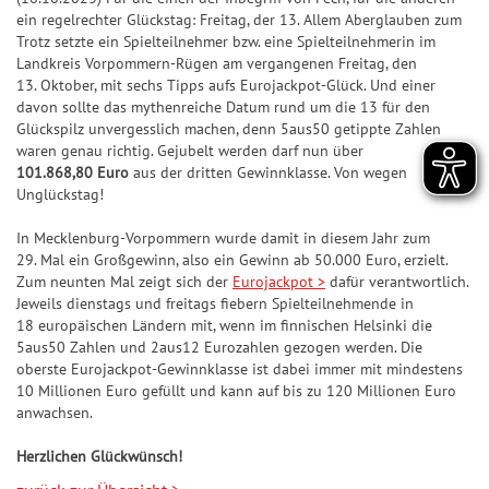
k
l
S
S
S
f
Jac
Pr
ke
5
ein regelrechter Glückstag: Freitag, der 13. Allem Aberglauben zum
l
p
S
7
p
p
i
e
+6
kp
oje
n
Trotz setzte ein Spielteilnehmer bzw. eine Spielteilnehmerin im
e
o
p
7
i
i
e
r
Landkreis Vorpommern-Rügen am vergangenen Freitag, den
ot-
ktf
Ge
it
+7
t
i
e
e
g
b
13. Oktober, mit sechs Tipps aufs Eurojackpot-Glück. Und einer
Jä
ör
wi
S
u
davon sollte das mythenreiche Datum rund um die 13 für den
s
e
l
l
e
i
ge
de
nn
U
Glückspilz unvergesslich machen, denn 5aus50 getippte Zahlen
+8
n
&
l
7
7
r
l
r
ru
za
waren genau richtig. Gejubelt werden darf nun über
P
g
G
a
7
7
-
a
101.868,80 Euro
aus der dritten Gewinnklasse. Von wegen
ng
hle
+9
+10
E
e
n
C
n
G
Unglückstag!
Natu
n
R
S
S
w
l
h
z
e
r-
6
U
U
In Mecklenburg-Vorpommern wurde damit in diesem Jahr zum
und
i
e
a
w
Um
29. Mal ein Großgewinn, also ein Gewinn ab 50.000 Euro, erzielt.
P
P
G
n
it
n
i
welt
G
Zum neunten Mal zeigt sich der
Eurojackpot >
dafür verantwortlich.
E
E
l
schu
n
u
c
n
l
Jeweils dienstags und freitags fiebern Spielteilnehmende in
tz
R
R
ü
18 europäischen Ländern mit, wenn im finnischen Helsinki die
e
n
e
n
ü
dan
6
6
c
5aus50 Zahlen und 2aus12 Eurozahlen gezogen werden. Die
k
g
z
c
BIN
F
oberste Eurojackpot-Gewinnklasse ist dabei immer mit mindestens
S
k
a
k
GO!
10 Millionen Euro gefüllt und kann auf bis zu 120 Millionen Euro
e
G
p
s
h
s
anwachsen.
h
e
i
-
l
S
l
w
e
T
Herzlichen Glückwünsch!
e
p
e
i
l
i