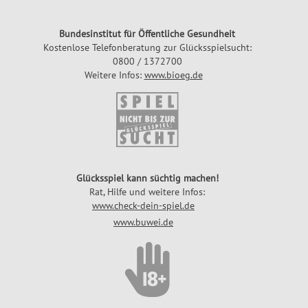
a
i
n
e
Bundesinstitut für Öffentliche Gesundheit
z
l
Kostenlose Telefonberatung zur Glücksspielsucht:
p
0800 / 1372700
G
l
Weitere Infos:
www.bioeg.de
l
a
ü
n
c
k
s
z
Glücksspiel kann süchtig machen!
a
Rat, Hilfe und weitere Infos:
h
www.check-dein-spiel.de
l
www.buwei.de
e
n
G
l