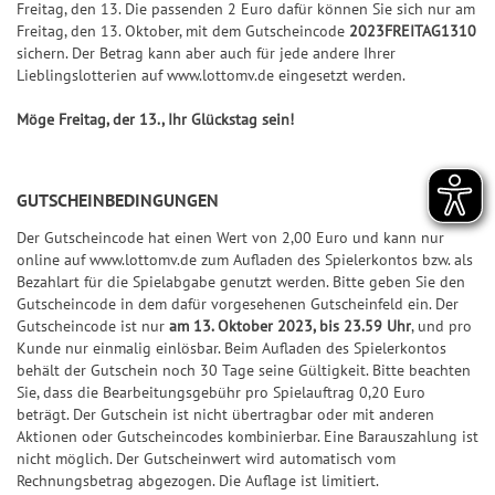
k
l
S
S
S
f
Freitag, den 13. Die passenden 2 Euro dafür können Sie sich nur am
Jac
Pr
ke
5
l
p
S
7
p
p
i
e
Freitag, den 13. Oktober, mit dem Gutscheincode
2023FREITAG1310
+6
kp
oje
n
e
sichern. Der Betrag kann aber auch für jede andere Ihrer
o
p
7
i
i
e
r
ot-
ktf
Ge
Lieblingslotterien auf www.lottomv.de eingesetzt werden.
it
+7
t
i
e
e
g
b
Jä
ör
wi
S
u
s
e
l
l
e
i
Möge Freitag, der 13., Ihr Glückstag sein!
ge
de
nn
U
+8
n
&
l
7
7
r
l
r
ru
za
P
g
G
a
7
7
-
a
ng
hle
+9
+10
E
e
n
C
n
G
GUTSCHEINBEDINGUNGEN
Natu
n
R
S
S
w
l
h
z
e
r-
6
U
U
Der Gutscheincode hat einen Wert von 2,00 Euro und kann nur
und
i
e
a
w
online auf www.lottomv.de zum Aufladen des Spielerkontos bzw. als
Um
P
P
G
n
it
n
i
welt
G
Bezahlart für die Spielabgabe genutzt werden. Bitte geben Sie den
E
E
l
schu
n
Gutscheincode in dem dafür vorgesehenen Gutscheinfeld ein. Der
u
c
n
l
tz
R
R
ü
Gutscheincode ist nur
am 13. Oktober 2023, bis 23.59 Uhr
, und pro
e
n
e
n
ü
dan
6
6
c
Kunde nur einmalig einlösbar. Beim Aufladen des Spielerkontos
k
g
z
c
behält der Gutschein noch 30 Tage seine Gültigkeit. Bitte beachten
BIN
F
S
k
a
k
Sie, dass die Bearbeitungsgebühr pro Spielauftrag 0,20 Euro
GO!
e
G
p
s
beträgt. Der Gutschein ist nicht übertragbar oder mit anderen
h
s
h
e
i
-
Aktionen oder Gutscheincodes kombinierbar. Eine Barauszahlung ist
l
S
l
w
e
T
nicht möglich. Der Gutscheinwert wird automatisch vom
e
p
Rechnungsbetrag abgezogen. Die Auflage ist limitiert.
e
i
l
i