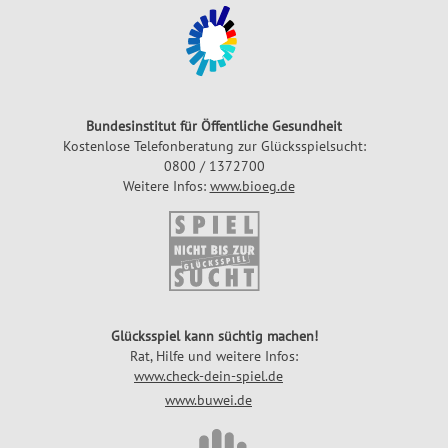
a
i
n
e
z
l
p
G
l
l
Bundesinstitut für Öffentliche Gesundheit
a
ü
Kostenlose Telefonberatung zur Glücksspielsucht:
n
0800 / 1372700
c
Weitere Infos:
www.bioeg.de
k
s
z
a
h
l
Glücksspiel kann süchtig machen!
e
Rat, Hilfe und weitere Infos:
n
www.check-dein-spiel.de
www.buwei.de
G
l