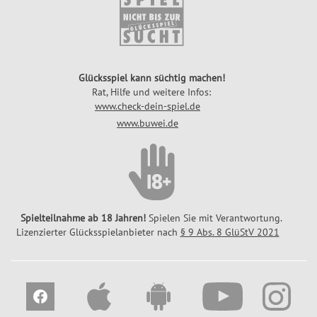
ü
c
k
s
Glücksspiel kann süchtig machen!
-
Rat, Hilfe und weitere Infos:
T
www.check-dein-spiel.de
i
www.buwei.de
p
p
Spielteilnahme ab 18 Jahren!
Spielen Sie mit Verantwortung.
Lizenzierter Glücksspielanbieter nach
§ 9 Abs. 8 GlüStV 2021