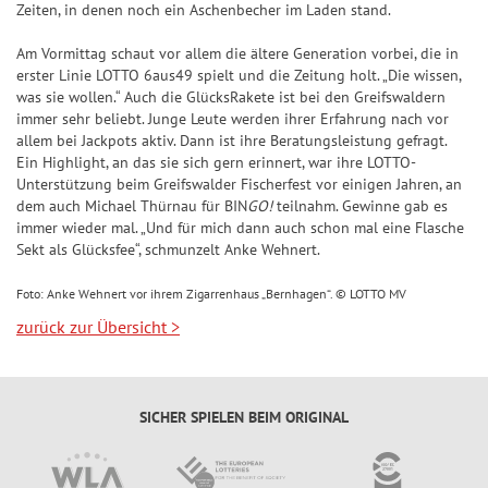
n
ir
Zeiten, in denen noch ein Aschenbecher im Laden stand.
n
n
7
p
&
a
d
n
7
p
Am Vormittag schaut vor allem die ältere Generation vorbei, die in
Q
l
e
z
erster Linie LOTTO 6aus49 spielt und die Zeitung holt. „Die wissen,
u
e
S
was sie wollen.“ Auch die GlücksRakete ist bei den Greifswaldern
Z
a
o
U
immer sehr beliebt. Junge Leute werden ihrer Erfahrung nach vor
a
h
S
t
allem bei Jackpots aktiv. Dann ist ihre Beratungsleistung gefragt.
P
h
l
i
Ein Highlight, an das sie sich gern erinnert, war ihre LOTTO-
e
E
l
e
e
Unterstützung beim Greifswalder Fischerfest vor einigen Jahren, an
n
R
dem auch Michael Thürnau für BIN
GO!
teilnahm. Gewinne gab es
e
n
g
6
immer wieder mal. „Und für mich dann auch schon mal eine Flasche
S
n
&
e
Sekt als Glücksfee“, schmunzelt Anke Wehnert.
p
Q
r-
T
i
u
C
Foto: Anke Wehnert vor ihrem Zigarrenhaus „Bernhagen“. © LOTTO MV
r
e
o
h
zurück zur Übersicht
>
e
l
t
a
ff
p
e
n
e
l
n
c
r
SICHER SPIELEN BEIM ORIGINAL
a
e
b
S
n
il
p