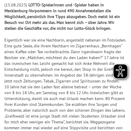
k
l
S
S
S
f
Jac
Pr
ke
5
(15.08.2023)
LOTTO-Spielerinnen und -Spieler haben in
l
p
S
7
p
p
i
e
+6
kp
oje
n
Mecklenburg-Vorpommern in rund 490 Annahmestellen die
e
o
p
7
i
i
e
r
Möglichkeit, persönlich ihre Tipps abzugeben. Doch meist ist ein
ot-
ktf
Ge
it
+7
t
i
e
e
g
b
Besuch vor Ort mehr als das. Man kennt sich – über Jahre. Wir
Jä
ör
wi
S
u
stellen die Geschäfte vor, die nicht nur Lotto-Glück bringen.
s
e
l
l
e
i
ge
de
nn
U
+8
n
&
l
7
7
r
l
r
ru
za
Eigentlich war sie eine Nachbarin, angestellt nebenan im Fotoladen.
P
g
G
a
7
7
-
a
Eine gute Seele, die ihrem Nachbarn im Zigarrenhaus „Bernhagen“
ng
hle
+9
+10
E
e
n
C
n
G
einen Kaffee oder Tee vorbeibrachte. Dann irgendwann fragte der
Natu
n
R
S
S
Besitzer sie: „Mädchen, möchtest du den Laden haben?“ 17 Jahre ist
w
l
h
z
e
r-
6
U
U
das inzwischen her. Leicht gemacht hat sich Anke Wehnert die
und
i
e
a
w
Um
Entscheidung nicht, jedoch nie bereut, den Shop in der Greifswalder
P
P
G
n
it
n
i
welt
G
Innenstadt zu übernehmen. Im Angebot der 58-Jährigen sind auch
E
E
l
schu
n
u
c
n
jetzt noch Zeitungen, Tabak, Zigarren und Spirituosen zu finden.
l
tz
R
R
ü
10 Jahre hat sie den Laden fast alleine betreut – unter der Woche
e
n
e
n
ü
dan
6
6
c
von 8 bis 18 Uhr, am Samstag von 8 bis 12 Uhr. Inzwischen gibt es
k
g
z
c
Unterstützung, damit sie auch mal Urlaub machen kann. 80 Prozent
BIN
F
S
k
a
k
GO!
ihrer Kunden sind Stammkunden. Sie erzählen ihre Sorgen und
e
G
p
s
h
Probleme, aber natürlich auch von den schönen Dingen des Lebens.
s
h
e
i
-
„Greifswald ist eine junge Stadt mit vielen Studenten. Urlauber sind
l
S
l
w
e
T
für mich eher weniger ein Thema“, berichtet sie. Weggezogene
e
p
kommen immer mal wieder auf eine Stippvisite und berichten von
e
i
l
i