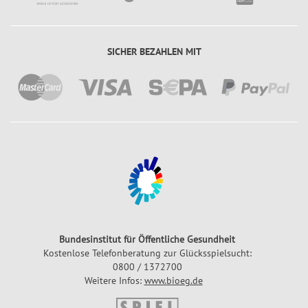
a
i
n
e
z
l
SICHER BEZAHLEN MIT
p
G
l
l
a
ü
n
c
k
s
z
a
h
l
e
Bundesinstitut für Öffentliche Gesundheit
Kostenlose Telefonberatung zur Glücksspielsucht:
n
0800 / 1372700
Weitere Infos:
www.bioeg.de
G
l