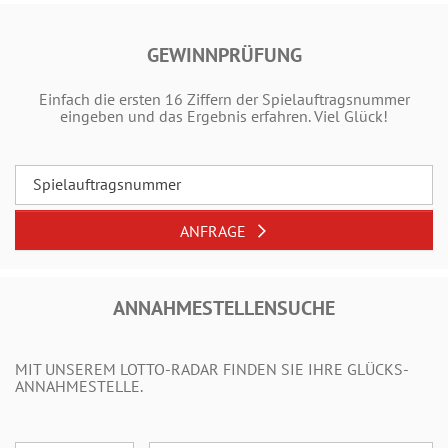
GEWINNPRÜFUNG
Einfach die ersten 16 Ziffern der Spielauftragsnummer
eingeben und das Ergebnis erfahren. Viel Glück!
Spielauftragsnummer
ANFRAGE
ANNAHMESTELLENSUCHE
MIT UNSEREM LOTTO-RADAR FINDEN SIE IHRE GLÜCKS-
ANNAHMESTELLE.