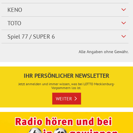
GWK 4
5385
QUOTEN
QUOTEN
Ziehung vom:
JETZT SPIELEN
39
40
44
45
53
60
62
64
69
71
73
GWK 5
36369
1
3
4
5
14
19
21
23
24
28
31
KENO
TOTO 13er Ergebniswette
GWK 6
665105
GEWINNPRÜFUNG
GEWINNPRÜFUNG
32
35
39
40
51
60
65
69
70
480500
0
1
1
0
1
1
2
2
2
1
2
TOTO
GWK 7
4268463
1
2
JETZT SPIELEN
8367358
Spiel 77 / SUPER 6
21934
SIEGER
CHANCE
QUOTEN
GWK 1
02362
495224
Alle Angaben ohne Gewähr.
68881
GWK 2
637472
TOTO 6aus45 Auswahlwette
GWK 3
8928503
1
4
19
38
41
43
21
0281585
IHR PERSÖNLICHER NEWSLETTER
6149796
Jetzt anmelden und immer wissen, was bei LOTTO Mecklenburg-
Vorpommern los ist.
WEITER