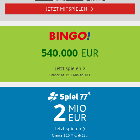
5 aus 50
2 aus 12
l
w
e
T
e
p
JETZT MITSPIELEN
e
i
l
i
n
ir
n
n
7
p
&
a
d
n
7
p
Q
l
e
z
u
e
S
Z
a
o
U
a
h
540.000
EUR
S
t
P
h
l
i
e
E
l
e
e
Jetzt spielen
+1
+2
+5
+10
n
R
e
n
g
Chance rd. 1:1,3 Mio, ab 18 J.
6
S
n
&
e
p
Q
r-
T
i
u
C
2
r
e
o
MIO
h
e
l
t
a
EUR
ff
p
e
n
e
l
n
c
Jetzt spielen
r
a
e
Chance 1:10 Mio, ab 18 J.
b
S